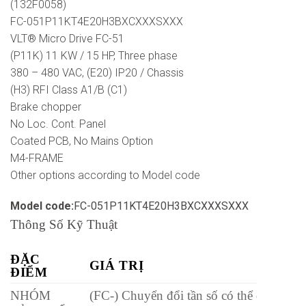
(132F0058)
FC-051P11KT4E20H3BXCXXXSXXX
VLT® Micro Drive FC-51
(P11K) 11 KW / 15 HP, Three phase
380 – 480 VAC, (E20) IP20 / Chassis
(H3) RFI Class A1/B (C1)
Brake chopper
No Loc. Cont. Panel
Coated PCB, No Mains Option
M4-FRAME
Other options according to Model code
Model code:
FC-051P11KT4E20H3BXCXXXSXXX
Thông Số Kỹ Thuật
ĐẶC
GIÁ TRỊ
ĐIỂM
NHÓM
(FC-) Chuyển đổi tần số có thể điều