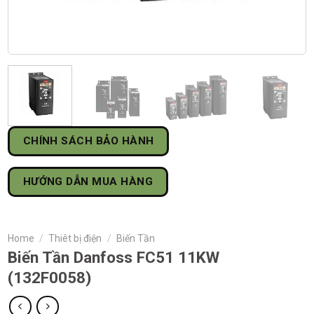
CHÍNH SÁCH BẢO HÀNH
HƯỚNG DẪN MUA HÀNG
Home
/
Thiêt bị điện
/
Biến Tần
Biến Tần Danfoss FC51 11KW
(132F0058)