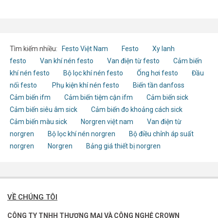
Tìm kiếm nhiều:
Festo Việt Nam
Festo
Xy lanh
festo
Van khí nén festo
Van điện từ festo
Cảm biến
khí nén festo
Bộ lọc khí nén festo
Ống hơi festo
Đầu
nối festo
Phụ kiện khí nén festo
Biến tần danfoss
Cảm biến ifm
Cảm biến tiệm cận ifm
Cảm biến sick
Cảm biến siêu âm sick
Cảm biến đo khoảng cách sick
Cảm biến màu sick
Norgren việt nam
Van điện từ
norgren
Bộ lọc khí nén norgren
Bộ điều chỉnh áp suất
norgren
Norgren
Bảng giá thiết bị norgren
VỀ CHÚNG TÔI
CÔNG TY TNHH THƯƠNG MẠI VÀ CÔNG NGHỆ CROWN