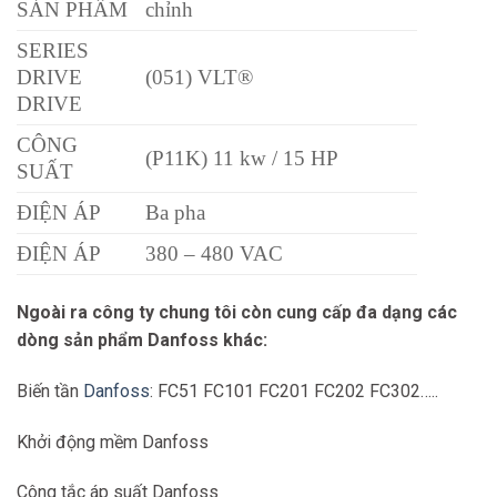
SẢN PHẨM
chỉnh
SERIES
DRIVE
(051) VLT®
DRIVE
CÔNG
(P11K) 11 kw / 15 HP
SUẤT
ĐIỆN ÁP
Ba pha
ĐIỆN ÁP
380 – 480 VAC
BẢO VỆ
(E20) IP20
Ngoài ra công ty chung tôi còn cung cấp đa dạng các
FC-
dòng sản phẩm Danfoss khác:
TYPECODE
051P11KT4E20H3BXCXXXSXXX
Biến tần
Danfoss
: FC51 FC101 FC201 FC202 FC302…..
TRỌNG
6.000 KG
LƯỢNG
Khởi động mềm Danfoss
Công tắc áp suất Danfoss