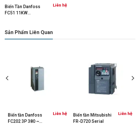
Liên hệ
Biến Tần Danfoss
FC51 11KW
(132F0058)
Sản Phẩm Liên Quan
ệ
Liên hệ
Liên hệ
Biến tần Danfoss
Biến tần Mitsubishi
FC202 3P 380 ~
FR-D720 Serial
480VAC – 75kW
131F6658