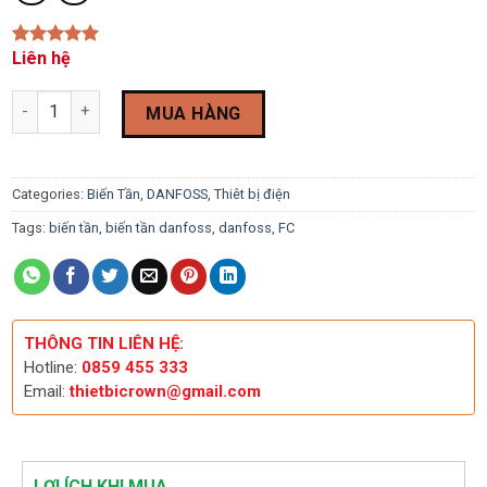
Liên hệ
Rated
1
5.00
out of 5
based on
Biến Tần Danfoss FC51 11KW (132F0058) quantity
customer
MUA HÀNG
rating
Categories:
Biến Tần
,
DANFOSS
,
Thiêt bị điện
Tags:
biến tần
,
biến tần danfoss
,
danfoss
,
FC
THÔNG TIN LIÊN HỆ:
Hotline:
0859 455 333
Email:
thietbicrown@gmail.com
LỢI ÍCH KHI MUA