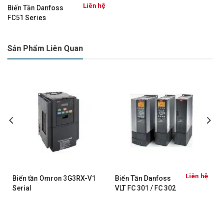
Liên hệ
Biến Tần Danfoss
FC51 Series
Sản Phẩm Liên Quan
ệ
Liên hệ
Biến tần Omron 3G3RX-V1
Biến Tần Danfoss
Serial
VLT FC 301 / FC 302