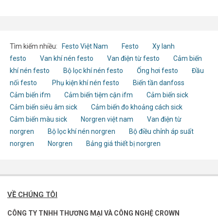
Tìm kiếm nhiều:
Festo Việt Nam
Festo
Xy lanh
festo
Van khí nén festo
Van điện từ festo
Cảm biến
khí nén festo
Bộ lọc khí nén festo
Ống hơi festo
Đầu
nối festo
Phụ kiện khí nén festo
Biến tần danfoss
Cảm biến ifm
Cảm biến tiệm cận ifm
Cảm biến sick
Cảm biến siêu âm sick
Cảm biến đo khoảng cách sick
Cảm biến màu sick
Norgren việt nam
Van điện từ
norgren
Bộ lọc khí nén norgren
Bộ điều chỉnh áp suất
norgren
Norgren
Bảng giá thiết bị norgren
VỀ CHÚNG TÔI
CÔNG TY TNHH THƯƠNG MẠI VÀ CÔNG NGHỆ CROWN