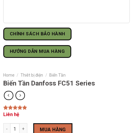
CHÍNH SÁCH BẢO HÀNH
HƯỚNG DẪN MUA HÀNG
Home
/
Thiêt bị điện
/
Biến Tần
Biến Tần Danfoss FC51 Series
Liên hệ
Rated
1
5.00
out of 5
based on
Biến Tần Danfoss FC51 Series quantity
customer
MUA HÀNG