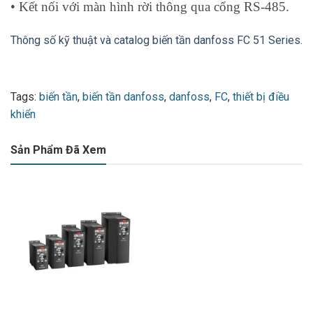
FC-
• Kết nối với màn hình rời thông qua cổng RS-485.
132F0028
051P5K5T4E20H3BXCXXXSXXX
Thông số kỹ thuật và catalog biến tần danfoss FC 51 Series.
FC-
132F0030
051P7K5T4E20H3BXCXXXSXXX
FC-
132F0058
Tags:
biến tần
,
biến tần danfoss
,
danfoss
,
FC
,
thiết bị điều
051P11KT4E20H3BXCXXXSXXX
khiển
FC-
132F0059
051P15KT4E20H3BXCXXXSXXX
Sản Phẩm Đã Xem
FC-
132F0060
1
051P18KT4E20H3BXCXXXSXXX
FC-
132F0061
051P22KT4E20H3BXCXXXSXXX
Phụ kiện màn hình
132B0100
VLT® Control Panel LCP 12
132B0101
VLT® Control Panel LCP 12