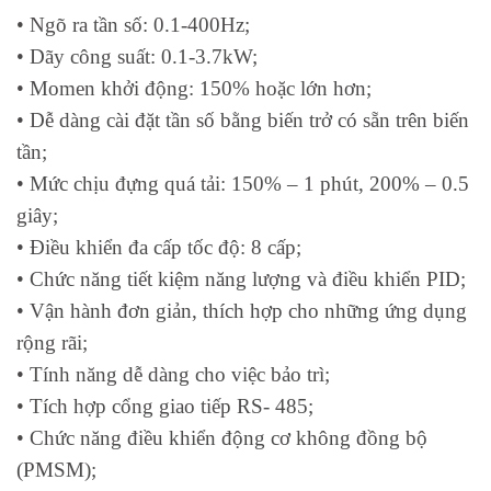
• Ngõ ra tần số: 0.1-400Hz;
Nguồn điện áp cung cấp: 3 Pha 380-480V 50/ 60Hz
ra điện áp: 3 Pha 380-480V 50/ 60Hz
• Dãy công suất: 0.1-3.7kW;
• Momen khởi động: 150% hoặc lớn hơn;
FC-
132F0017
0
• Dễ dàng cài đặt tần số bằng biến trở có sẵn trên biến
051PK37T4E20H3XXCXXXSXXX
tần;
FC-
132F0018
0
• Mức chịu đựng quá tải: 150% – 1 phút, 200% – 0.5
051PK75T4E20H3XXCXXXSXXX
giây;
FC-
132F0020
• Điều khiển đa cấp tốc độ: 8 cấp;
051P1K5T4E20H3BXCXXXSXXX
• Chức năng tiết kiệm năng lượng và điều khiển PID;
FC-
132F0022
• Vận hành đơn giản, thích hợp cho những ứng dụng
051P2K2T4E20H3BXCXXXSXXX
rộng rãi;
FC-
• Tính năng dễ dàng cho việc bảo trì;
132F0024
051P3K0T4E20H3BXCXXXSXXX
• Tích hợp cổng giao tiếp RS- 485;
FC-
• Chức năng điều khiển động cơ không đồng bộ
132F0026
051P4K0T4E20H3BXCXXXSXXX
(PMSM);