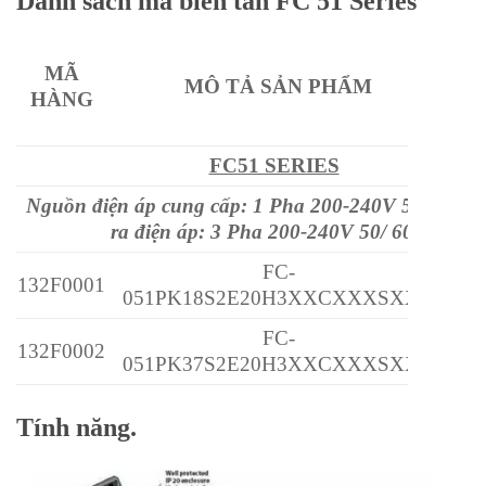
Danh sách mã biến tần FC 51 Series
C
MÃ
S
MÔ TẢ SẢN PHẨM
HÀNG
MO
(
FC51 SERIES
Nguồn điện áp cung cấp: 1 Pha 200-240V 50/ 60Hz
ra điện áp: 3 Pha 200-240V 50/ 60Hz
FC-
132F0001
0
051PK18S2E20H3XXCXXXSXXX
FC-
132F0002
0
051PK37S2E20H3XXCXXXSXXX
FC-
132F0003
0
Tính năng.
051PK75S2E20H3XXCXXXSXXX
FC-
132F0005