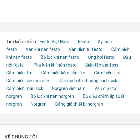
Tìm kiếm nhiều:
Festo Việt Nam
Festo
Xy lanh
festo
Van khí nén festo
Van điện từ festo
Cảm biến
khí nén festo
Bộ lọc khí nén festo
Ống hơi festo
Đầu
nối festo
Phụ kiện khí nén festo
Biến tần danfoss
Cảm biến ifm
Cảm biến tiệm cận ifm
Cảm biến sick
Cảm biến siêu âm sick
Cảm biến đo khoảng cách sick
Cảm biến màu sick
Norgren việt nam
Van điện từ
norgren
Bộ lọc khí nén norgren
Bộ điều chỉnh áp suất
norgren
Norgren
Bảng giá thiết bị norgren
VỀ CHÚNG TÔI