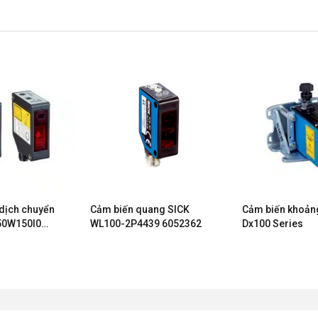
dịch chuyển
Cảm biến quang SICK
Cảm biến khoản
50W150I0
WL100-2P4439 6052362
Dx100 Series
P250W150C0