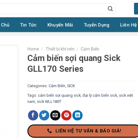
 Chủ
Tin Tức
Khuyến Mãi
Tuyển Dụng
Liên Hệ
Home
/
Thiết bị khí nén
/
Cảm Biến
Cảm biến sợi quang Sick
GLL170 Series
Categories:
Cảm Biến
,
SICK
Tags:
cảm biến sợi quang sick
,
đại lý cảm biến sick
,
sick việt
nam
,
sick WLL180T
LIÊN HỆ TƯ VẤN & BÁO GIÁ!