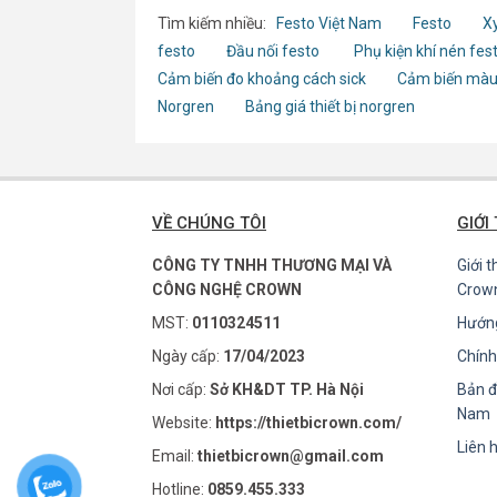
Tìm kiếm nhiều:
Festo Việt Nam
Festo
Xy
festo
Đầu nối festo
Phụ kiện khí nén fes
Cảm biến đo khoảng cách sick
Cảm biến màu
Norgren
Bảng giá thiết bị norgren
VỀ CHÚNG TÔI
GIỚI
CÔNG TY TNHH THƯƠNG MẠI VÀ
Giới 
CÔNG NGHỆ CROWN
Crow
MST:
0110324511
Hướn
Ngày cấp:
17/04/2023
Chính
Nơi cấp:
Sở KH&DT TP. Hà Nội
Bản đ
Nam
Website:
https://thietbicrown.com/
Liên 
Email:
thietbicrown@gmail.com
Hotline:
0859.455.333