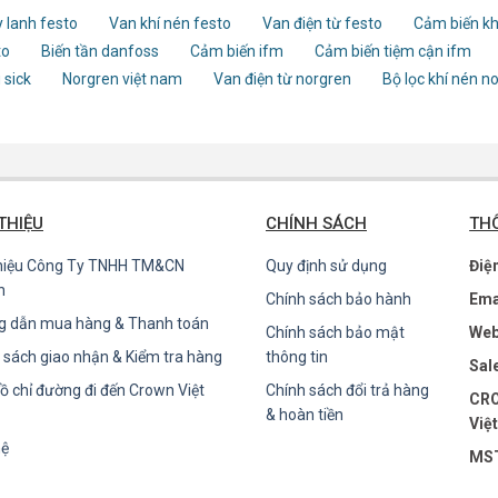
 lanh festo
Van khí nén festo
Van điện từ festo
Cảm biến kh
to
Biến tần danfoss
Cảm biến ifm
Cảm biến tiệm cận ifm
 sick
Norgren việt nam
Van điện từ norgren
Bộ lọc khí nén n
 THIỆU
CHÍNH SÁCH
THÔ
thiệu Công Ty TNHH TM&CN
Quy định sử dụng
Điệ
n
Chính sách bảo hành
Ema
g dẫn mua hàng & Thanh toán
Chính sách bảo mật
Web
 sách giao nhận & Kiểm tra hàng
thông tin
Sal
ồ chỉ đường đi đến Crown Việt
Chính sách đổi trả hàng
CRO
& hoàn tiền
Việ
hệ
MST