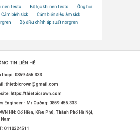
í nén festo
Bộ lọc khí nén festo
Ống hơi
Cảm biến sick
Cảm biến siêu âm sick
orgren
Bộ điều chỉnh áp suất norgren
NG TIN LIÊN HỆ
n thoại: 0859.455.333
il: thietbicrown@gmail.com
site: https://thietbicrown.com
es Engineer - Mr Cường: 0859.455.333
WN HN: Cổ Hiền, Kiều Phú, Thành Phố Hà Nội,
t Nam
: 0110324511