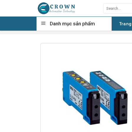
Skip
Search
to
for:
content
Danh mục sản phẩm
Trang