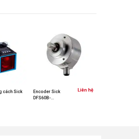
Liên hệ
g cách Sick
Encoder Sick
DFS60B-
S4CC01024
1038921