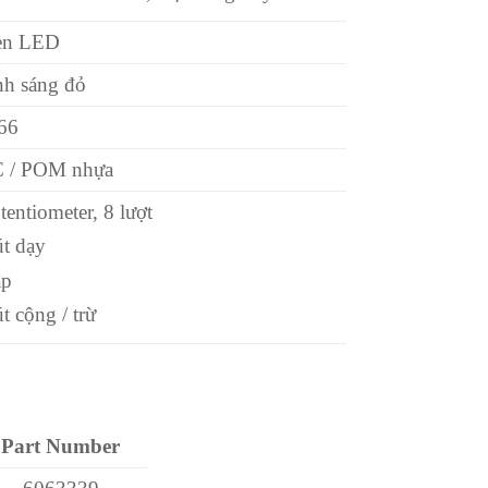
èn LED
h sáng đỏ
66
 / POM nhựa
tentiometer, 8 lượt
t dạy
áp
t cộng / trừ
Part Number