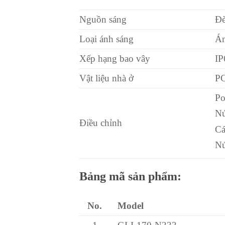
Nguồn sáng
Đ
Loại ánh sáng
Án
Xếp hạng bao vây
IP
Vật liệu nhà ở
PC
Po
Nú
Điều chỉnh
C
Nú
Bảng mã sản phẩm:
No.
Model