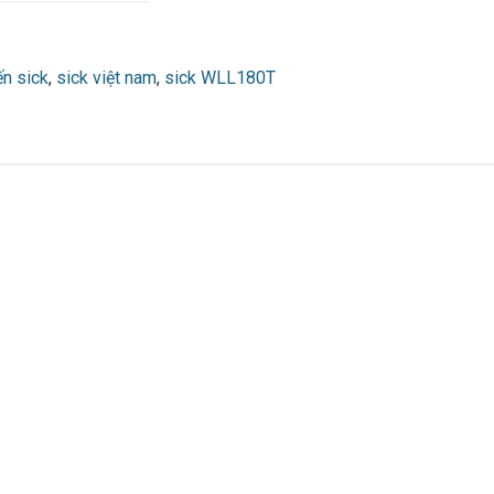
ến sick
,
sick việt nam
,
sick WLL180T