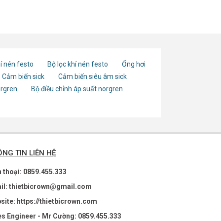
í nén festo
Bộ lọc khí nén festo
Ống hơi
Cảm biến sick
Cảm biến siêu âm sick
orgren
Bộ điều chỉnh áp suất norgren
NG TIN LIÊN HỆ
n thoại: 0859.455.333
il: thietbicrown@gmail.com
site: https://thietbicrown.com
es Engineer - Mr Cường: 0859.455.333