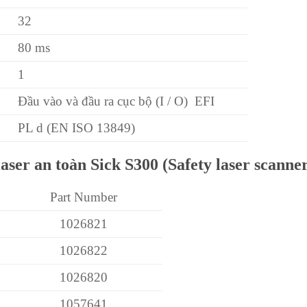
32
80 ms
1
Đầu vào và đầu ra cục bộ (I / O)
EFI
PL d (EN ISO 13849)
er an toàn Sick S300 (Safety laser scanner
Part Number
1026821
1026822
1026820
1057641