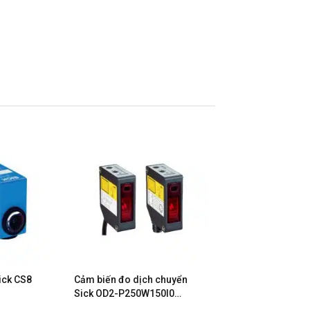
ick CS8
Cảm biến đo dịch chuyển
Sick OD2-P250W150I0
P120W60I0 P250W150C0