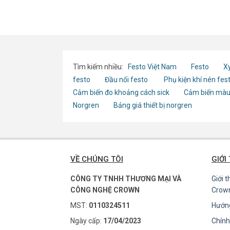
Tìm kiếm nhiều:
Festo Việt Nam
Festo
Xy
festo
Đầu nối festo
Phụ kiện khí nén fes
Cảm biến đo khoảng cách sick
Cảm biến màu
Norgren
Bảng giá thiết bị norgren
VỀ CHÚNG TÔI
GIỚI
CÔNG TY TNHH THƯƠNG MẠI VÀ
Giới 
CÔNG NGHỆ CROWN
Crow
MST:
0110324511
Hướn
Ngày cấp:
17/04/2023
Chính