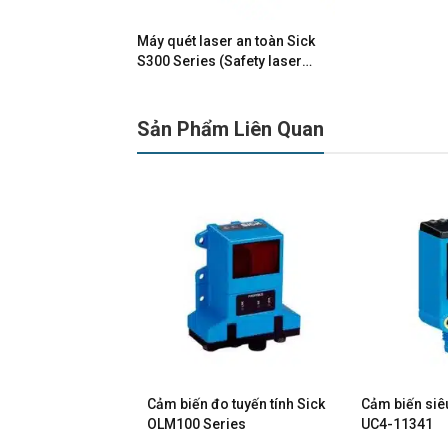
Máy quét laser an toàn Sick
S300 Series (Safety laser
scanners S300)
Sản Phẩm Liên Quan
đo dịch chuyển
Cảm biến đo tuyến tính Sick
Cảm biến siê
-1A100403K
OLM100 Series
UC4-11341