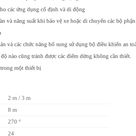
 cho các ứng dụng cố định và di động
n và năng suất khi bảo vệ xe hoặc di chuyển các bộ phậ
h
ản và các chức năng bổ sung sử dụng bộ điều khiển an t
 độ nào cũng tránh được các điểm dừng không cần thiết.
trong một thiết bị
2 m / 3 m
8 m
270 °
24