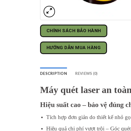
CHÍNH SÁCH BẢO HÀNH
HƯỚNG DẪN MUA HÀNG
DESCRIPTION
REVIEWS (0)
Máy quét laser an toàn
Hiệu suất cao – bảo vệ đúng c
Tích hợp đơn giản do thiết kế nhỏ g
Hiệu quả chi phí vượt trội – Góc qué