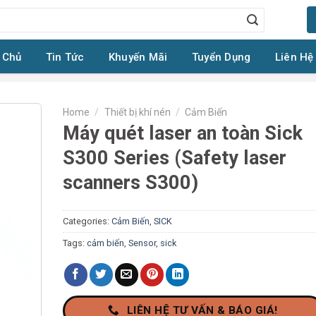
 Chủ
Tin Tức
Khuyến Mãi
Tuyển Dụng
Liên Hệ
Home
/
Thiết bị khí nén
/
Cảm Biến
Máy quét laser an toàn Sick
S300 Series (Safety laser
scanners S300)
Categories:
Cảm Biến
,
SICK
Tags:
cảm biến
,
Sensor
,
sick
LIÊN HỆ TƯ VẤN & BÁO GIÁ!