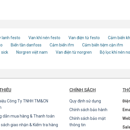
 lanh festo
Van khí nén festo
Van điện từ festo
Cảm biến kh
to
Biến tần danfoss
Cảm biến ifm
Cảm biến tiệm cận ifm
 sick
Norgren việt nam
Van điện từ norgren
Bộ lọc khí nén n
 THIỆU
CHÍNH SÁCH
THÔ
thiệu Công Ty TNHH TM&CN
Quy định sử dụng
Điệ
n
Chính sách bảo hành
Ema
g dẫn mua hàng & Thanh toán
Chính sách bảo mật
Web
 sách giao nhận & Kiểm tra hàng
thông tin
Sal