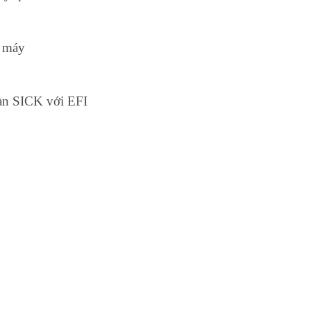
n máy
oàn SICK với EFI