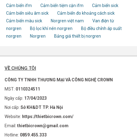
Cảm biến ifm
Cảm biến tiệm cận ifm
Cảm biến sick
Cảm biến siêu âm sick
Cảm biến đo khoảng cách sick
Cảm biến màu sick
Norgren việt nam
Van điện từ
norgren
Bộ lọc khí nén norgren
Bộ điều chỉnh áp suất
norgren
Norgren
Bảng giá thiết bị norgren
VỀ CHÚNG TÔI
CÔNG TY TNHH THƯƠNG MẠI VÀ CÔNG NGHỆ CROWN
MST:
0110324511
Ngày cấp:
17/04/2023
Nơi cấp:
Sở KH&DT TP. Hà Nội
Website:
https://thietbicrown.com/
Email:
thietbicrown@gmail.com
Hotline:
0859.455.333