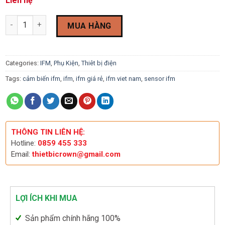
Liên hệ
Cáp kết nối với ổ cắm IFM EVC04A quantity
MUA HÀNG
Categories:
IFM
,
Phụ Kiện
,
Thiêt bị điện
Tags:
cảm biến ifm
,
ifm
,
ifm giá rẻ
,
ifm viet nam
,
sensor ifm
THÔNG TIN LIÊN HỆ:
Hotline:
0859 455 333
Email:
thietbicrown@gmail.com
LỢI ÍCH KHI MUA
Sản phẩm chính hãng 100%