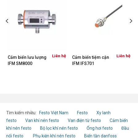
Liên hệ
Liên hệ
Cảm biến lưu lượng
Cảm biến tiệm cận
IFM SM8000
IFM IFS701
Tìm kiếm nhiều:
Festo Việt Nam
Festo
Xy lanh
festo
Van khí nén festo
Van điện từ festo
Cảm biến
khí nén festo
Bộ lọc khí nén festo
Ống hơi festo
Đầu
nối festo
Phụ kiện khí nén festo
Biến tần danfoss