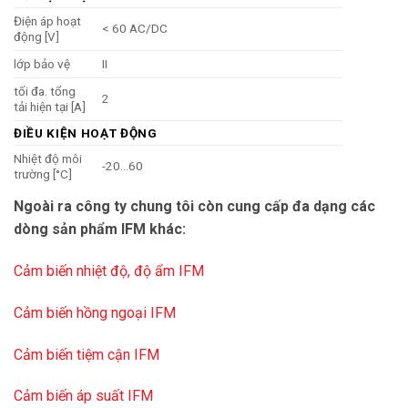
Điện áp hoạt
< 60 AC/DC
động [V]
lớp bảo vệ
II
tối đa. tổng
2
tải hiện tại [A]
ĐIỀU KIỆN HOẠT ĐỘNG
Nhiệt độ môi
-20…60
trường [°C]
IP67; (khi sử dụng ngoài khu vực nguy hiểm:
Ngoài ra công ty chung tôi còn cung cấp đa dạng các
Sự bảo vệ
IP 68 / IP 69K)
dòng sản phẩm IFM khác:
THỬ NGHIỆM / PHÊ DUYỆT
Phê duyệt
BVS 08 ATEX E 109 U; IECEx BVS 08.0041 U
Cảm biến nhiệt độ, độ ẩm
IFM
Cảm biến hồng ngoại IFM
Cảm biến tiệm cận IFM
đánh dấu
ATEX
Cảm biến áp suất IFM