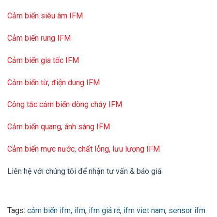
II 3G Ex nA IIC Gc
Cảm biến siêu âm IFM
Cảm biến rung IFM
Cảm biến gia tốc IFM
Cảm biến từ, điện dung IFM
II 2D Ex tb IIIC Db IP65/IP67
Công tắc cảm biến dòng chảy IFM
DỮ LIỆU CƠ HỌC
Cảm biến quang, ánh sáng IFM
Trọng lượng
101,4
[g]
Cảm biến mực nước, chất lỏng, lưu lượng IFM
Kích thước
26,5 x 15,5 x 36,5
[mm]
Liên hệ với chúng tôi để nhận tư vấn & báo giá.
Vật liệu
vỏ: TPU màu cam; Niêm phong: FKM
đai ốc nguyên
thép không gỉ (1.4404 / 316L)
liệu
Tags:
cảm biến ifm
,
ifm
,
ifm giá rẻ
,
ifm viet nam
,
sensor ifm
NHẬN XÉT