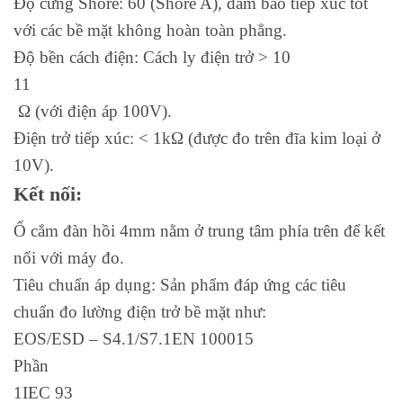
Độ cứng Shore: 60 (Shore A), đảm bảo tiếp xúc tốt
với các bề mặt không hoàn toàn phẳng.
Độ bền cách điện: Cách ly điện trở > 10
11
Ω (với điện áp 100V).
Điện trở tiếp xúc: < 1kΩ (được đo trên đĩa kim loại ở
10V).
Kết nối:
Ổ cắm đàn hồi 4mm nằm ở trung tâm phía trên để kết
nối với máy đo.
Tiêu chuẩn áp dụng: Sản phẩm đáp ứng các tiêu
chuẩn đo lường điện trở bề mặt như:
EOS/ESD – S4.1/S7.1EN 100015
Phần
1IEC 93