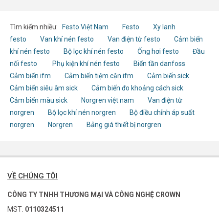
Tìm kiếm nhiều:
Festo Việt Nam
Festo
Xy lanh
festo
Van khí nén festo
Van điện từ festo
Cảm biến
khí nén festo
Bộ lọc khí nén festo
Ống hơi festo
Đầu
nối festo
Phụ kiện khí nén festo
Biến tần danfoss
Cảm biến ifm
Cảm biến tiệm cận ifm
Cảm biến sick
Cảm biến siêu âm sick
Cảm biến đo khoảng cách sick
Cảm biến màu sick
Norgren việt nam
Van điện từ
norgren
Bộ lọc khí nén norgren
Bộ điều chỉnh áp suất
norgren
Norgren
Bảng giá thiết bị norgren
VỀ CHÚNG TÔI
CÔNG TY TNHH THƯƠNG MẠI VÀ CÔNG NGHỆ CROWN
MST:
0110324511