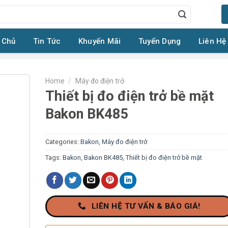
 Chủ
Tin Tức
Khuyến Mãi
Tuyển Dụng
Liên Hệ
Home
/
Máy đo điện trở
Thiết bị đo điện trở bề mặt
Bakon BK485
Categories:
Bakon
,
Máy đo điện trở
Tags:
Bakon
,
Bakon BK485
,
Thiết bị đo điện trở bề mặt
LIÊN HỆ TƯ VẤN & BÁO GIÁ!