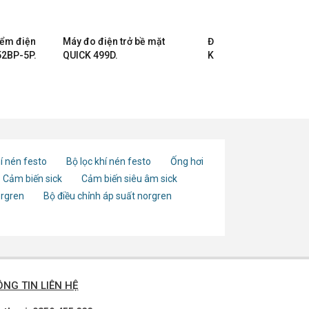
iểm điện
Máy đo điện trở bề mặt
Điện cực đo 2.5kg
52BP-5P.
QUICK 499D.
KLEINWACHTER ME 25
í nén festo
Bộ lọc khí nén festo
Ống hơi
Cảm biến sick
Cảm biến siêu âm sick
orgren
Bộ điều chỉnh áp suất norgren
NG TIN LIÊN HỆ