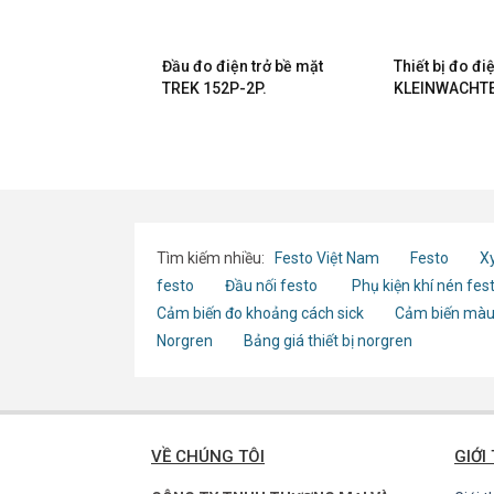
ện trở bề mặt
Đầu đo điện trở bề mặt
Thiết bị đo đi
khối TREK 152-1.
TREK 152P-2P.
KLEINWACHTE
Tìm kiếm nhiều:
Festo Việt Nam
Festo
Xy
festo
Đầu nối festo
Phụ kiện khí nén fes
Cảm biến đo khoảng cách sick
Cảm biến màu
Norgren
Bảng giá thiết bị norgren
VỀ CHÚNG TÔI
GIỚI