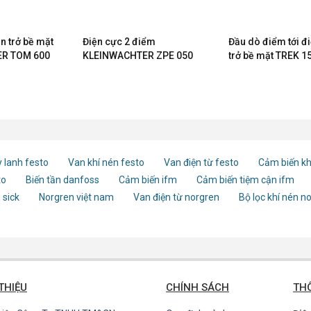
ện trở bề mặt
Điện cực 2 điểm
Đầu dò điểm tới đ
R TOM 600
KLEINWACHTER ZPE 050
trở bề mặt TREK 1
 lanh festo
Van khí nén festo
Van điện từ festo
Cảm biến kh
to
Biến tần danfoss
Cảm biến ifm
Cảm biến tiệm cận ifm
 sick
Norgren việt nam
Van điện từ norgren
Bộ lọc khí nén n
 THIỆU
CHÍNH SÁCH
THÔ