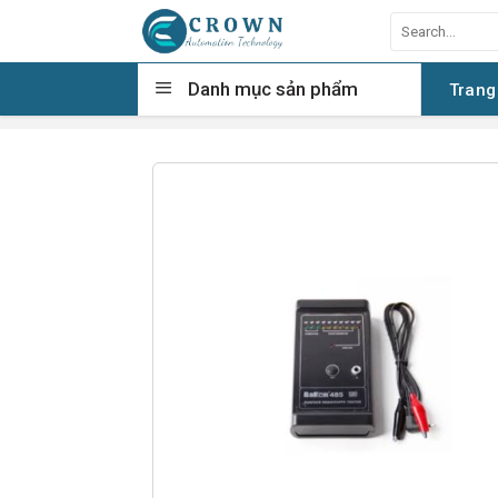
Skip
Search
to
for:
content
Danh mục sản phẩm
Trang