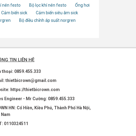
í nén festo
Bộ lọc khí nén festo
Ống hơi
Cảm biến sick
Cảm biến siêu âm sick
orgren
Bộ điều chỉnh áp suất norgren
NG TIN LIÊN HỆ
n thoại: 0859.455.333
il: thietbicrown@gmail.com
site: https://thietbicrown.com
es Engineer - Mr Cường: 0859.455.333
WN HN: Cổ Hiền, Kiều Phú, Thành Phố Hà Nội,
t Nam
: 0110324511