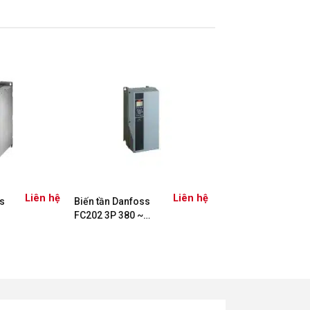
Liên hệ
Liên hệ
s
Biến tần Danfoss
FC202 3P 380 ~
480VAC – 5,5kW
131B8940