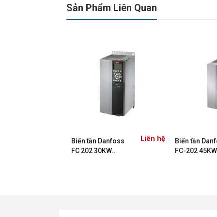
Sản Phẩm Liên Quan
Liên hệ
Liên hệ
Danfoss
Biến tần Danfoss
Biến tần Dan
KW
FC 202 30KW
FC-202 45KW
7)
(134F2148)
(135N8920)