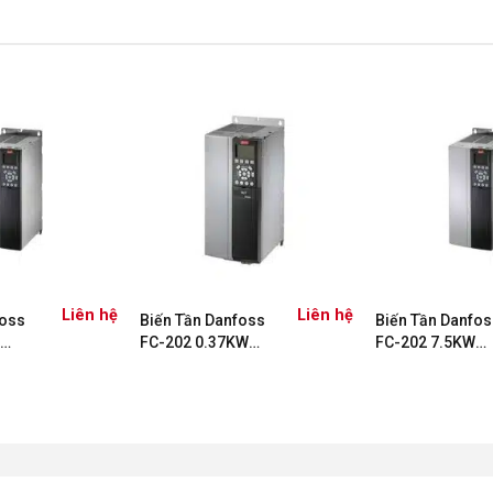
Liên hệ
Liên hệ
foss
Biến Tần Danfoss
Biến Tần Danfos
FC-202 0.37KW
FC-202 7.5KW
(131B8870)
(131B8650)