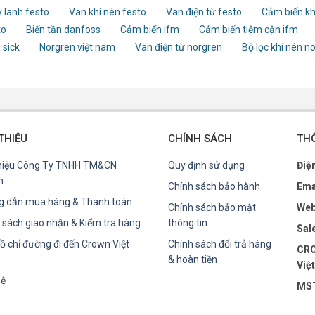
 lanh festo
Van khí nén festo
Van điện từ festo
Cảm biến kh
to
Biến tần danfoss
Cảm biến ifm
Cảm biến tiệm cận ifm
 sick
Norgren việt nam
Van điện từ norgren
Bộ lọc khí nén n
 THIỆU
CHÍNH SÁCH
THÔ
thiệu Công Ty TNHH TM&CN
Quy định sử dụng
Điệ
n
Chính sách bảo hành
Ema
g dẫn mua hàng & Thanh toán
Chính sách bảo mật
Web
 sách giao nhận & Kiểm tra hàng
thông tin
Sal
ồ chỉ đường đi đến Crown Việt
Chính sách đổi trả hàng
CRO
& hoàn tiền
Việ
hệ
MST