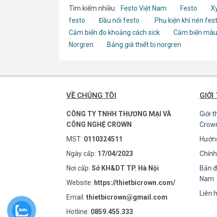
Tìm kiếm nhiều:
Festo Việt Nam
Festo
Xy
festo
Đầu nối festo
Phụ kiện khí nén fes
Cảm biến đo khoảng cách sick
Cảm biến màu
Norgren
Bảng giá thiết bị norgren
VỀ CHÚNG TÔI
GIỚI
CÔNG TY TNHH THƯƠNG MẠI VÀ
Giới 
CÔNG NGHỆ CROWN
Crow
MST:
0110324511
Hướn
Ngày cấp:
17/04/2023
Chính
Nơi cấp:
Sở KH&DT TP. Hà Nội
Bản đ
Nam
Website:
https://thietbicrown.com/
Liên 
Email:
thietbicrown@gmail.com
Hotline:
0859.455.333