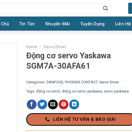
 Chủ
Tin Tức
Khuyến Mãi
Tuyển Dụng
Liên Hệ
Home
/
Servo Driver
Động cơ servo Yaskawa
SGM7A-30AFA61
Categories:
DANFOSS
,
PHOENIX CONTACT
,
Servo Driver
Tags:
động cơ servo
,
động cơ servo yaskawa
,
servo yaskawa
LIÊN HỆ TƯ VẤN & BÁO GIÁ!