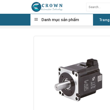
Skip
Search
to
for:
content
Danh mục sản phẩm
Trang