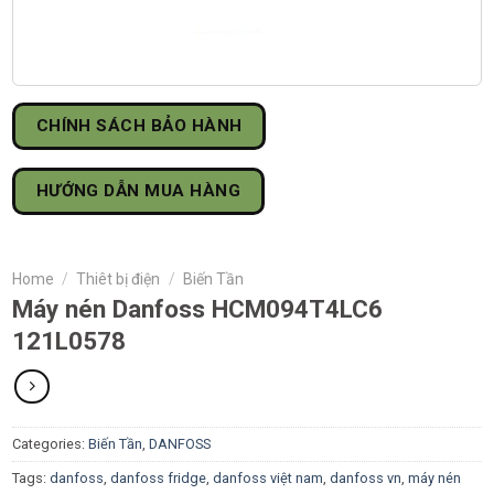
CHÍNH SÁCH BẢO HÀNH
HƯỚNG DẪN MUA HÀNG
Home
/
Thiêt bị điện
/
Biến Tần
Máy nén Danfoss HCM094T4LC6
121L0578
Categories:
Biến Tần
,
DANFOSS
Tags:
danfoss
,
danfoss fridge
,
danfoss việt nam
,
danfoss vn
,
máy nén