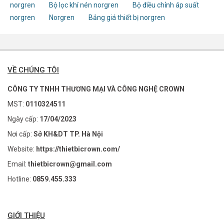
norgren
Bộ lọc khí nén norgren
Bộ điều chỉnh áp suất
norgren
Norgren
Bảng giá thiết bị norgren
VỀ CHÚNG TÔI
CÔNG TY TNHH THƯƠNG MẠI VÀ CÔNG NGHỆ CROWN
MST:
0110324511
Ngày cấp:
17/04/2023
Nơi cấp:
Sở KH&DT TP. Hà Nội
Website:
https://thietbicrown.com/
Email:
thietbicrown@gmail.com
Hotline:
0859.455.333
GIỚI THIỆU