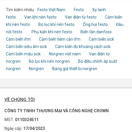
Tìm kiếm nhiều:
Festo Việt Nam
Festo
Xy lanh
festo
Van khí nén festo
Van điện từ festo
Cảm biến
khí nén festo
Bộ lọc khí nén festo
Ống hơi festo
Đầu
nối festo
Phụ kiện khí nén festo
Biến tần danfoss
Cảm biến ifm
Cảm biến tiệm cận ifm
Cảm biến sick
Cảm biến siêu âm sick
Cảm biến đo khoảng cách sick
Cảm biến màu sick
Norgren việt nam
Van điện từ
norgren
Bộ lọc khí nén norgren
Bộ điều chỉnh áp suất
norgren
Norgren
Bảng giá thiết bị norgren
VỀ CHÚNG TÔI
CÔNG TY TNHH THƯƠNG MẠI VÀ CÔNG NGHỆ CROWN
MST:
0110324511
Ngày cấp:
17/04/2023