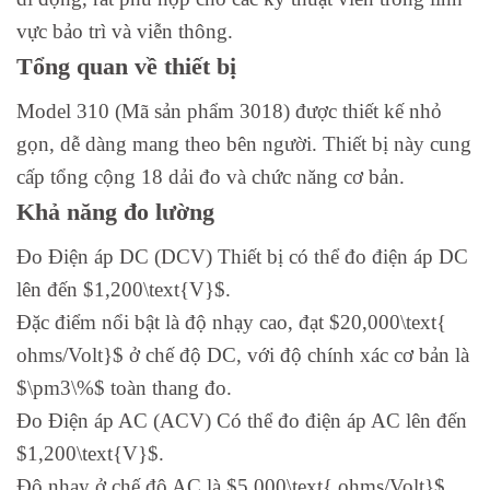
vực bảo trì và viễn thông.
Tổng quan về thiết bị
Model 310 (Mã sản phẩm 3018) được thiết kế nhỏ
gọn, dễ dàng mang theo bên người. Thiết bị này cung
cấp tổng cộng 18 dải đo và chức năng cơ bản.
Khả năng đo lường
Đo Điện áp DC (DCV) Thiết bị có thể đo điện áp DC
lên đến $1,200\text{V}$.
Đặc điểm nổi bật là độ nhạy cao, đạt $20,000\text{
ohms/Volt}$ ở chế độ DC, với độ chính xác cơ bản là
$\pm3\%$ toàn thang đo.
Đo Điện áp AC (ACV) Có thể đo điện áp AC lên đến
$1,200\text{V}$.
Độ nhạy ở chế độ AC là $5,000\text{ ohms/Volt}$,