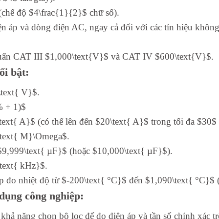
(chế độ $4\frac{1}{2}$ chữ số).
áp và dòng điện AC, ngay cả đối với các tín hiệu không 
chuẩn CAT III $1,000\text{V}$ và CAT IV $600\text{V}$.
ổi bật:
text{ V}$.
% + 1)$
xt{ A}$ (có thể lên đến $20\text{ A}$ trong tối đa $30$ 
0\text{ M}\Omega$.
 $9,999\text{ µF}$ (hoặc $10,000\text{ µF}$).
\text{ kHz}$.
ép đo nhiệt độ từ $-200\text{ °C}$ đến $1,090\text{ °C}$
 dụng công nghiệp:
 khả năng chọn bộ lọc để đo điện áp và tần số chính xác t