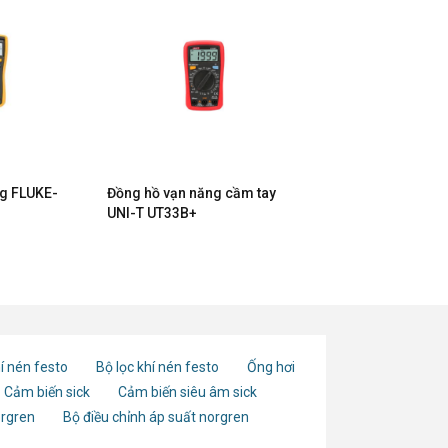
ng FLUKE-
Đồng hồ vạn năng cầm tay
UNI-T UT33B+
í nén festo
Bộ lọc khí nén festo
Ống hơi
Cảm biến sick
Cảm biến siêu âm sick
orgren
Bộ điều chỉnh áp suất norgren