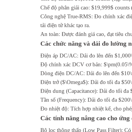
Chế độ phân giải cao: $19,999$ counts 
Công nghệ True-RMS: Đo chính xác điện 
tải điện tử khác tạo ra.
An toàn: Được đánh giá cao, đạt tiêu 
Các chức năng và dải đo lường n
Điện áp DC/AC: Dải đo lên đến $1,000\
Độ chính xác DCV cơ bản: $\pm(0.05\
Dòng điện DC/AC: Dải đo lên đến $10\te
Điện trở ($\Omega$): Dải đo tối đa $5
Điện dung (Capacitance): Dải đo tối đa
Tần số (Frequency): Dải đo tối đa $200
Đo nhiệt độ: Tích hợp nhiệt kế, cho ph
Các tính năng nâng cao cho ứng
Bộ lọc thông thấp (Low Pass Filter): Có