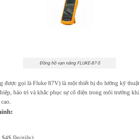
Đồng hồ vạn năng FLUKE-87-5
ược gọi là Fluke 87V) là một thiết bị đo lường kỹ thuật
p, bảo trì và khắc phục sự cố điện trong môi trường khắc
 cao.
hính:
 $4$ lần/giây).