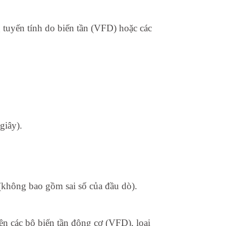
tuyến tính do biến tần (VFD) hoặc các
giây).
 (không bao gồm sai số của đầu dò).
rên các bộ biến tần động cơ (VFD), loại