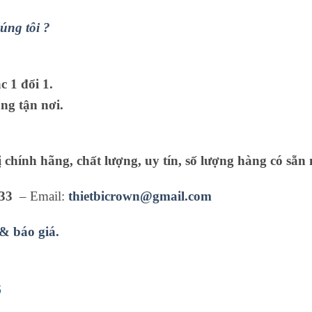
úng tôi ?
 1 đổi 1.
ng tận nơi.
ị chính hãng, chất lượng, uy tín, số lượng hàng có sẵn 
33
– Email:
thietbicrown@gmail.com
 & báo giá.
5