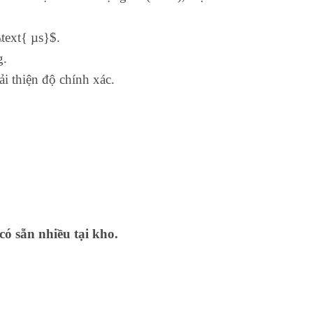
\text{ µs}$.
g.
i thiện độ chính xác.
có sẵn nhiều tại kho.