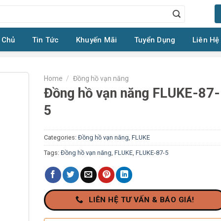
 Chủ
Tin Tức
Khuyến Mãi
Tuyển Dụng
Liên Hệ
Home
/
Đồng hồ vạn năng
Đồng hồ vạn năng FLUKE-87-
5
Categories:
Đồng hồ vạn năng
,
FLUKE
Tags:
Đồng hồ vạn năng
,
FLUKE
,
FLUKE-87-5
LIÊN HỆ TƯ VẤN & BÁO GIÁ!