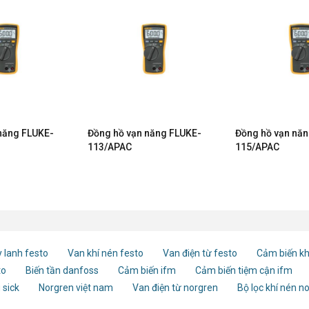
năng FLUKE-
Đồng hồ vạn năng FLUKE-
Đồng hồ vạn nă
113/APAC
115/APAC
 lanh festo
Van khí nén festo
Van điện từ festo
Cảm biến kh
to
Biến tần danfoss
Cảm biến ifm
Cảm biến tiệm cận ifm
 sick
Norgren việt nam
Van điện từ norgren
Bộ lọc khí nén n