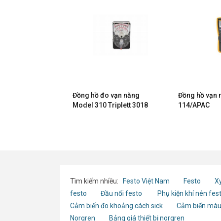
o vạn năng
Đồng hồ đo vạn năng
Đồng hồ vạn 
C Triplett 3022
Model 310 Triplett 3018
114/APAC
Tìm kiếm nhiều:
Festo Việt Nam
Festo
Xy
festo
Đầu nối festo
Phụ kiện khí nén fes
Cảm biến đo khoảng cách sick
Cảm biến màu
Norgren
Bảng giá thiết bị norgren