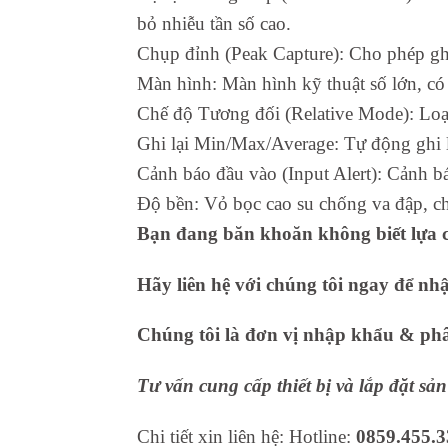
bỏ nhiễu tần số cao.
Chụp đỉnh (Peak Capture): Cho phép ghi l
Màn hình: Màn hình kỹ thuật số lớn, có 
Chế độ Tương đối (Relative Mode): Loại 
Ghi lại Min/Max/Average: Tự động ghi lại
Cảnh báo đầu vào (Input Alert): Cảnh b
Độ bền: Vỏ bọc cao su chống va đập, ch
Bạn đang băn khoăn không biết lựa c
Hãy liên hệ với chúng tôi ngay để nh
Chúng tôi là đơn vị nhập khẩu & phân
Tư vấn cung cấp thiết bị và lắp đặt s
Chi tiết xin liên hệ: Hotline:
0859.455.3