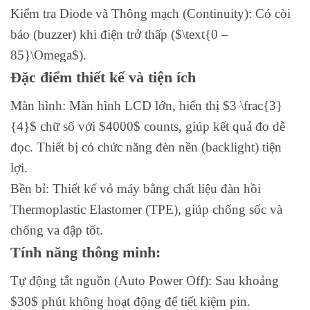
Kiểm tra Diode và Thông mạch (Continuity): Có còi
báo (buzzer) khi điện trở thấp ($\text{0 –
85}\Omega$).
Đặc điểm thiết kế và tiện ích
Màn hình: Màn hình LCD lớn, hiển thị $3 \frac{3}
{4}$ chữ số với $4000$ counts, giúp kết quả đo dễ
đọc. Thiết bị có chức năng đèn nền (backlight) tiện
lợi.
Bền bỉ: Thiết kế vỏ máy bằng chất liệu đàn hồi
Thermoplastic Elastomer (TPE), giúp chống sốc và
chống va đập tốt.
Tính năng thông minh:
Tự động tắt nguồn (Auto Power Off): Sau khoảng
$30$ phút không hoạt động để tiết kiệm pin.