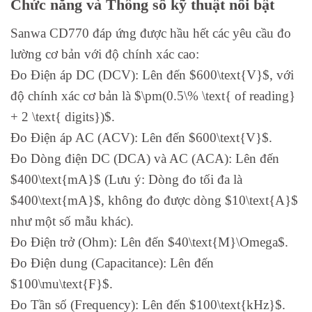
Chức năng và Thông số kỹ thuật nổi bật
Sanwa CD770 đáp ứng được hầu hết các yêu cầu đo
lường cơ bản với độ chính xác cao:
Đo Điện áp DC (DCV): Lên đến $600\text{V}$, với
độ chính xác cơ bản là $\pm(0.5\% \text{ of reading}
+ 2 \text{ digits})$.
Đo Điện áp AC (ACV): Lên đến $600\text{V}$.
Đo Dòng điện DC (DCA) và AC (ACA): Lên đến
$400\text{mA}$ (Lưu ý: Dòng đo tối đa là
$400\text{mA}$, không đo được dòng $10\text{A}$
như một số mẫu khác).
Đo Điện trở (Ohm): Lên đến $40\text{M}\Omega$.
Đo Điện dung (Capacitance): Lên đến
$100\mu\text{F}$.
Đo Tần số (Frequency): Lên đến $100\text{kHz}$.