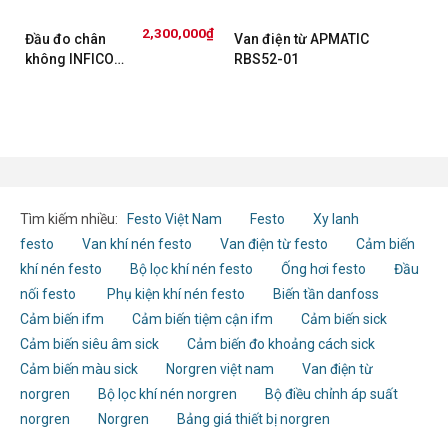
2,300,000
₫
Đầu đo chân
Van điện từ APMATIC
không INFICON
RBS52-01
CDG045D
Tìm kiếm nhiều:
Festo Việt Nam
Festo
Xy lanh
festo
Van khí nén festo
Van điện từ festo
Cảm biến
khí nén festo
Bộ lọc khí nén festo
Ống hơi festo
Đầu
nối festo
Phụ kiện khí nén festo
Biến tần danfoss
Cảm biến ifm
Cảm biến tiệm cận ifm
Cảm biến sick
Cảm biến siêu âm sick
Cảm biến đo khoảng cách sick
Cảm biến màu sick
Norgren việt nam
Van điện từ
norgren
Bộ lọc khí nén norgren
Bộ điều chỉnh áp suất
norgren
Norgren
Bảng giá thiết bị norgren