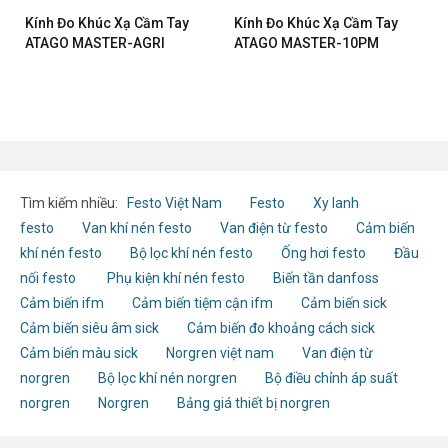
Kính Đo Khúc Xạ Cầm Tay
Kính Đo Khúc Xạ Cầm Tay
ATAGO MASTER-AGRI
ATAGO MASTER-10PM
Tìm kiếm nhiều:
Festo Việt Nam
Festo
Xy lanh
festo
Van khí nén festo
Van điện từ festo
Cảm biến
khí nén festo
Bộ lọc khí nén festo
Ống hơi festo
Đầu
nối festo
Phụ kiện khí nén festo
Biến tần danfoss
Cảm biến ifm
Cảm biến tiệm cận ifm
Cảm biến sick
Cảm biến siêu âm sick
Cảm biến đo khoảng cách sick
Cảm biến màu sick
Norgren việt nam
Van điện từ
norgren
Bộ lọc khí nén norgren
Bộ điều chỉnh áp suất
norgren
Norgren
Bảng giá thiết bị norgren