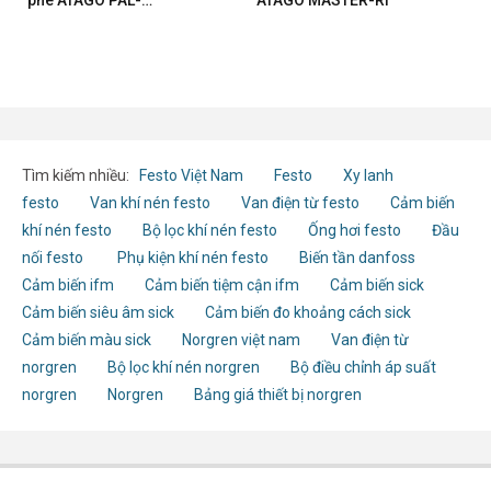
phê ATAGO PAL-
ATAGO MASTER-RI
COFFEE(BX/TDS)
Tìm kiếm nhiều:
Festo Việt Nam
Festo
Xy lanh
festo
Van khí nén festo
Van điện từ festo
Cảm biến
khí nén festo
Bộ lọc khí nén festo
Ống hơi festo
Đầu
nối festo
Phụ kiện khí nén festo
Biến tần danfoss
Cảm biến ifm
Cảm biến tiệm cận ifm
Cảm biến sick
Cảm biến siêu âm sick
Cảm biến đo khoảng cách sick
Cảm biến màu sick
Norgren việt nam
Van điện từ
norgren
Bộ lọc khí nén norgren
Bộ điều chỉnh áp suất
norgren
Norgren
Bảng giá thiết bị norgren