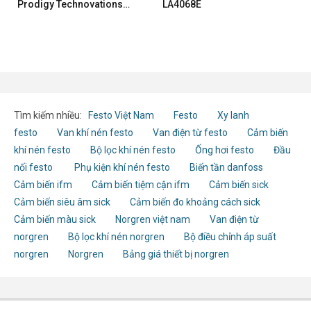
Prodigy Technovations
LA4068E
PGY-LA-EMBD
Tìm kiếm nhiều:
Festo Việt Nam
Festo
Xy lanh
festo
Van khí nén festo
Van điện từ festo
Cảm biến
khí nén festo
Bộ lọc khí nén festo
Ống hơi festo
Đầu
nối festo
Phụ kiện khí nén festo
Biến tần danfoss
Cảm biến ifm
Cảm biến tiệm cận ifm
Cảm biến sick
Cảm biến siêu âm sick
Cảm biến đo khoảng cách sick
Cảm biến màu sick
Norgren việt nam
Van điện từ
norgren
Bộ lọc khí nén norgren
Bộ điều chỉnh áp suất
norgren
Norgren
Bảng giá thiết bị norgren