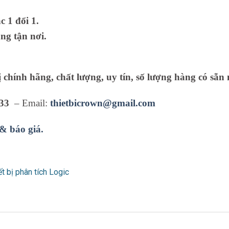
 1 đổi 1.
ng tận nơi.
ị chính hãng, chất lượng, uy tín, số lượng hàng có sẵn 
33
– Email:
thietbicrown@gmail.com
 & báo giá.
ết bị phân tích Logic