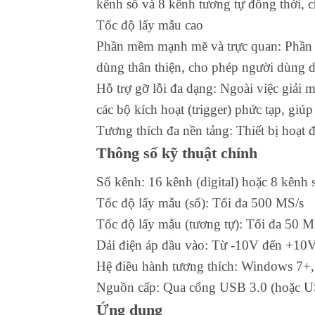
kênh số và 8 kênh tương tự đồng thời, ch
Tốc độ lấy mẫu cao
Phần mềm mạnh mẽ và trực quan: Phần 
dùng thân thiện, cho phép người dùng 
Hỗ trợ gỡ lỗi đa dạng: Ngoài việc giải 
các bộ kích hoạt (trigger) phức tạp, giú
Tương thích đa nền tảng: Thiết bị hoạt
Thông số kỹ thuật chính
Số kênh: 16 kênh (digital) hoặc 8 kênh 
Tốc độ lấy mẫu (số): Tối đa 500 MS/s
Tốc độ lấy mẫu (tương tự): Tối đa 50 M
Dải điện áp đầu vào: Từ -10V đến +10
Hệ điều hành tương thích: Windows 7+
Nguồn cấp: Qua cổng USB 3.0 (hoặc U
Ứng dụng