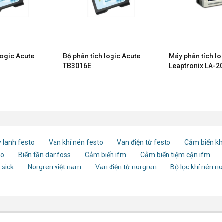
logic Acute
Bộ phân tích logic Acute
Máy phân tích lo
TB3016E
Leaptronix LA-2
 lanh festo
Van khí nén festo
Van điện từ festo
Cảm biến kh
to
Biến tần danfoss
Cảm biến ifm
Cảm biến tiệm cận ifm
 sick
Norgren việt nam
Van điện từ norgren
Bộ lọc khí nén n