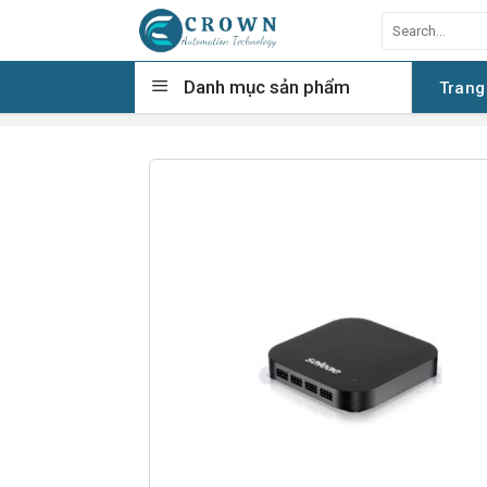
Skip
Search
to
for:
content
Danh mục sản phẩm
Trang