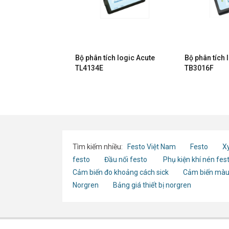
ích logic
Bộ phân tích logic Acute
Bộ phân tích 
 16863A
TL4134E
TB3016F
Tìm kiếm nhiều:
Festo Việt Nam
Festo
Xy
festo
Đầu nối festo
Phụ kiện khí nén fes
Cảm biến đo khoảng cách sick
Cảm biến màu
Norgren
Bảng giá thiết bị norgren