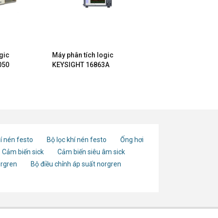
gic
Máy phân tích logic
050
KEYSIGHT 16863A
í nén festo
Bộ lọc khí nén festo
Ống hơi
Cảm biến sick
Cảm biến siêu âm sick
orgren
Bộ điều chỉnh áp suất norgren