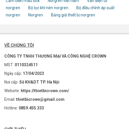
Cảm biến màu sick
Norgren việt nam
Van điện từ
norgren
Bộ lọc khí nén norgren
Bộ điều chỉnh áp suất
norgren
Norgren
Bảng giá thiết bị norgren
VỀ CHÚNG TÔI
CÔNG TY TNHH THƯƠNG MẠI VÀ CÔNG NGHỆ CROWN
MST:
0110324511
Ngày cấp:
17/04/2023
Nơi cấp:
Sở KH&DT TP. Hà Nội
Website:
https://thietbicrown.com/
Email:
thietbicrown@gmail.com
Hotline:
0859.455.333