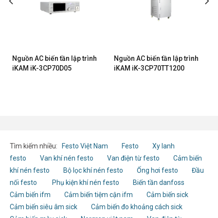
Nguồn AC biến tần lập trình
Nguồn AC biến tần lập trình
iKAM iK-3CP70D05
iKAM iK-3CP70TT1200
Tìm kiếm nhiều:
Festo Việt Nam
Festo
Xy lanh
festo
Van khí nén festo
Van điện từ festo
Cảm biến
khí nén festo
Bộ lọc khí nén festo
Ống hơi festo
Đầu
nối festo
Phụ kiện khí nén festo
Biến tần danfoss
Cảm biến ifm
Cảm biến tiệm cận ifm
Cảm biến sick
Cảm biến siêu âm sick
Cảm biến đo khoảng cách sick