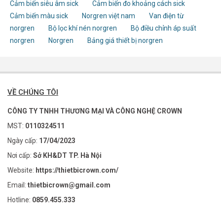
Cảm biến siêu âm sick
Cảm biến đo khoảng cách sick
Cảm biến màu sick
Norgren việt nam
Van điện từ
norgren
Bộ lọc khí nén norgren
Bộ điều chỉnh áp suất
norgren
Norgren
Bảng giá thiết bị norgren
VỀ CHÚNG TÔI
CÔNG TY TNHH THƯƠNG MẠI VÀ CÔNG NGHỆ CROWN
MST:
0110324511
Ngày cấp:
17/04/2023
Nơi cấp:
Sở KH&DT TP. Hà Nội
Website:
https://thietbicrown.com/
Email:
thietbicrown@gmail.com
Hotline:
0859.455.333