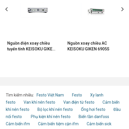
Nguồn điện xoay chiều
Nguồn xoay chiều AC
tuyến tính KEISOKU GIKEN
KEISOKU GIKEN 6905S
6750
Tìm kiếm nhiều:
Festo Việt Nam
Festo
Xy lanh
festo
Van khí nén festo
Van điện từ festo
Cảm biến
khí nén festo
Bộ lọc khí nén festo
Ống hơi festo
Đầu
nối festo
Phụ kiện khí nén festo
Biến tần danfoss
Cảm biến ifm
Cảm biến tiệm cận ifm
Cảm biến sick