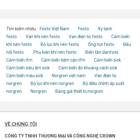
Tìm kiếm nhiều:
Festo Việt Nam
Festo
Xy lanh
festo
Van khí nén festo
Van điện từ festo
Cảm biến
khí nén festo
Bộ lọc khí nén festo
Ống hơi festo
Đầu
nối festo
Phụ kiện khí nén festo
Biến tần danfoss
Cảm biến ifm
Cảm biến tiệm cận ifm
Cảm biến sick
Cảm biến siêu âm sick
Cảm biến đo khoảng cách sick
Cảm biến màu sick
Norgren việt nam
Van điện từ
norgren
Bộ lọc khí nén norgren
Bộ điều chỉnh áp suất
norgren
Norgren
Bảng giá thiết bị norgren
VỀ CHÚNG TÔI
CÔNG TY TNHH THƯƠNG MẠI VÀ CÔNG NGHỆ CROWN