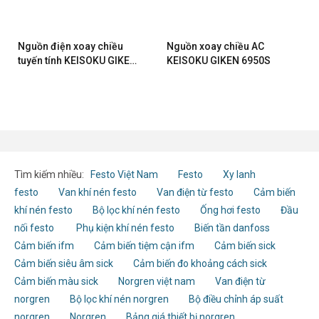
Nguồn điện xoay chiều
Nguồn xoay chiều AC
tuyến tính KEISOKU GIKEN
KEISOKU GIKEN 6950S
6720
Tìm kiếm nhiều:
Festo Việt Nam
Festo
Xy lanh
festo
Van khí nén festo
Van điện từ festo
Cảm biến
khí nén festo
Bộ lọc khí nén festo
Ống hơi festo
Đầu
nối festo
Phụ kiện khí nén festo
Biến tần danfoss
Cảm biến ifm
Cảm biến tiệm cận ifm
Cảm biến sick
Cảm biến siêu âm sick
Cảm biến đo khoảng cách sick
Cảm biến màu sick
Norgren việt nam
Van điện từ
norgren
Bộ lọc khí nén norgren
Bộ điều chỉnh áp suất
norgren
Norgren
Bảng giá thiết bị norgren