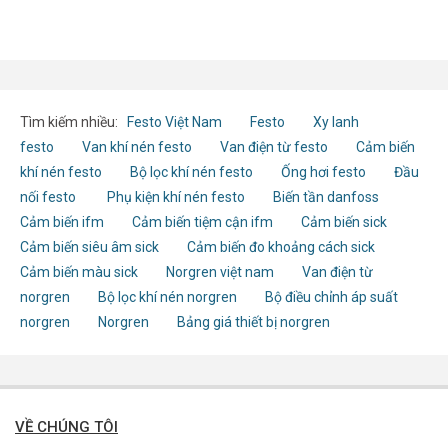
Tìm kiếm nhiều:
Festo Việt Nam
Festo
Xy lanh
festo
Van khí nén festo
Van điện từ festo
Cảm biến
khí nén festo
Bộ lọc khí nén festo
Ống hơi festo
Đầu
nối festo
Phụ kiện khí nén festo
Biến tần danfoss
Cảm biến ifm
Cảm biến tiệm cận ifm
Cảm biến sick
Cảm biến siêu âm sick
Cảm biến đo khoảng cách sick
Cảm biến màu sick
Norgren việt nam
Van điện từ
norgren
Bộ lọc khí nén norgren
Bộ điều chỉnh áp suất
norgren
Norgren
Bảng giá thiết bị norgren
VỀ CHÚNG TÔI