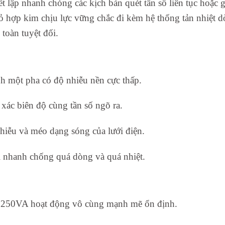
ết lập nhanh chóng các kịch bản quét tần số liên tục hoặc 
ỏ hợp kim chịu lực vững chắc đi kèm hệ thống tản nhiệt d
 toàn tuyệt đối.
h một pha có độ nhiễu nền cực thấp.
 xác biên độ cùng tần số ngõ ra.
iễu và méo dạng sóng của lưới điện.
i nhanh chống quá dòng và quá nhiệt.
 1250VA hoạt động vô cùng mạnh mẽ ổn định.