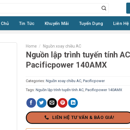
 Chủ
Tin Tức
Khuyến Mãi
Tuyển Dụng
Liên Hệ
Home
/
Nguồn xoay chiều AC
Nguồn lập trình tuyến tính A
Pacificpower 140AMX
Categories:
Nguồn xoay chiều AC
,
Pacificpower
Tags:
Nguồn lập trình tuyến tính AC
,
Pacificpower 140AMX
LIÊN HỆ TƯ VẤN & BÁO GIÁ!