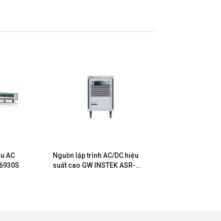
ều AC
Nguồn lập trình AC/DC hiệu
 6930S
suất cao GW INSTEK ASR-
6600-12