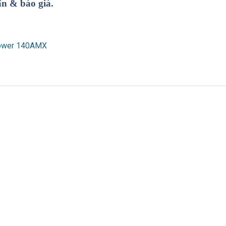
ấn & báo giá.
power 140AMX