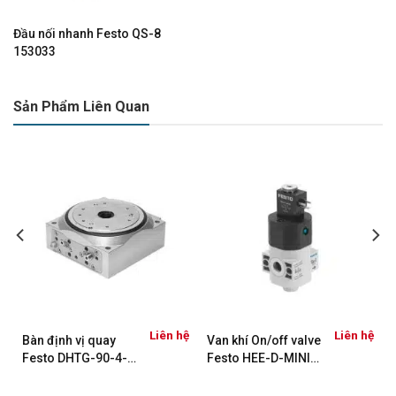
Đầu nối nhanh Festo QS-8
153033
Sản Phẩm Liên Quan
Liên hệ
Liên hệ
Bàn định vị quay
Van khí On/off valve
Festo DHTG-90-4-A
Festo HEE-D-MINI-
548083
24