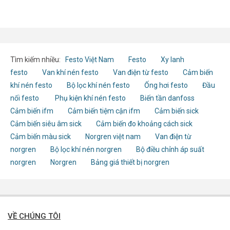
Tìm kiếm nhiều:
Festo Việt Nam
Festo
Xy lanh
festo
Van khí nén festo
Van điện từ festo
Cảm biến
khí nén festo
Bộ lọc khí nén festo
Ống hơi festo
Đầu
nối festo
Phụ kiện khí nén festo
Biến tần danfoss
Cảm biến ifm
Cảm biến tiệm cận ifm
Cảm biến sick
Cảm biến siêu âm sick
Cảm biến đo khoảng cách sick
Cảm biến màu sick
Norgren việt nam
Van điện từ
norgren
Bộ lọc khí nén norgren
Bộ điều chỉnh áp suất
norgren
Norgren
Bảng giá thiết bị norgren
VỀ CHÚNG TÔI