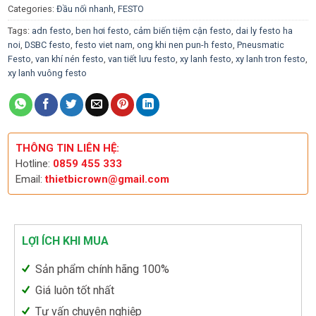
Categories:
Đầu nối nhanh
,
FESTO
Tags:
adn festo
,
ben hơi festo
,
cảm biến tiệm cận festo
,
dai ly festo ha
noi
,
DSBC festo
,
festo viet nam
,
ong khi nen pun-h festo
,
Pneusmatic
Festo
,
van khí nén festo
,
van tiết lưu festo
,
xy lanh festo
,
xy lanh tron festo
,
xy lanh vuông festo
THÔNG TIN LIÊN HỆ:
Hotline:
0859 455 333
Email:
thietbicrown@gmail.com
LỢI ÍCH KHI MUA
Sản phẩm chính hãng 100%
Giá luôn tốt nhất
Tư vấn chuyên nghiệp