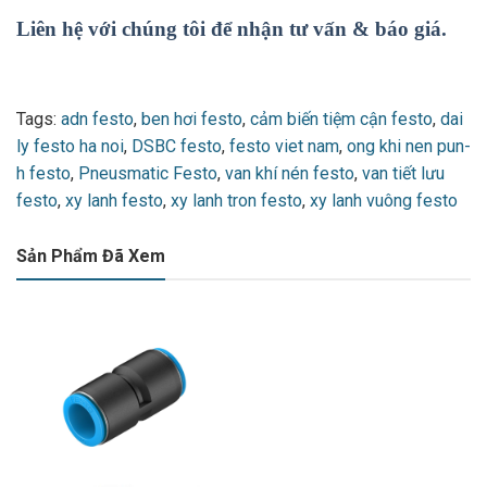
Liên hệ với chúng tôi để nhận tư vấn & báo giá.
Tags:
adn festo
,
ben hơi festo
,
cảm biến tiệm cận festo
,
dai
ly festo ha noi
,
DSBC festo
,
festo viet nam
,
ong khi nen pun-
h festo
,
Pneusmatic Festo
,
van khí nén festo
,
van tiết lưu
festo
,
xy lanh festo
,
xy lanh tron festo
,
xy lanh vuông festo
Sản Phẩm Đã Xem