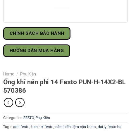
CHÍNH SÁCH BẢO HÀNH
HƯỚNG DẪN MUA HÀNG
Home
/
Phụ Kiện
Ống khí nén phi 14 Festo PUN-H-14X2-BL
570386
Categories:
FESTO
,
Phụ Kiện
Tags:
adn festo
,
ben hơi festo
,
cảm biến tiệm cận festo
,
dai ly festo ha