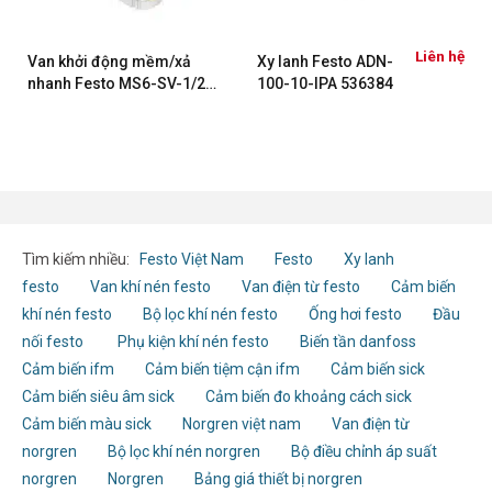
ệ
Liên hệ
Van khởi động mềm/xả
Xy lanh Festo ADN-
nhanh Festo MS6-SV-1/2-
100-10-IPA 536384
E-10V24-AD1 562580
Tìm kiếm nhiều:
Festo Việt Nam
Festo
Xy lanh
festo
Van khí nén festo
Van điện từ festo
Cảm biến
khí nén festo
Bộ lọc khí nén festo
Ống hơi festo
Đầu
nối festo
Phụ kiện khí nén festo
Biến tần danfoss
Cảm biến ifm
Cảm biến tiệm cận ifm
Cảm biến sick
Cảm biến siêu âm sick
Cảm biến đo khoảng cách sick
Cảm biến màu sick
Norgren việt nam
Van điện từ
norgren
Bộ lọc khí nén norgren
Bộ điều chỉnh áp suất
norgren
Norgren
Bảng giá thiết bị norgren