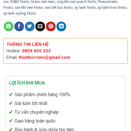
noi
,
DSBC festo
,
festo viet nam
,
ong khi nen pun-h festo
,
Pneusmatic
Festo
,
van khí nén festo
,
van tiết lưu festo
,
xy lanh festo
,
xy lanh tron festo
,
xy lanh vuông festo
THÔNG TIN LIÊN HỆ:
Hotline:
0859 455 333
Email:
thietbicrown@gmail.com
LỢI ÍCH KHI MUA
Sản phẩm chính hãng 100%
Giá luôn tốt nhất
Tư vấn chuyên nghiệp
Giao hàng toàn quốc
Bảo hành & sửa chữa tận tâm