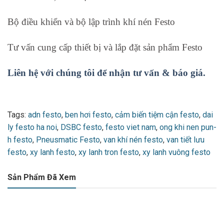
Bộ điều khiển và bộ lập trình khí nén Festo
Tư vấn cung cấp thiết bị và lắp đặt sản phẩm Festo
Liên hệ với chúng tôi để nhận tư vấn & báo giá.
Tags:
adn festo
,
ben hơi festo
,
cảm biến tiệm cận festo
,
dai
ly festo ha noi
,
DSBC festo
,
festo viet nam
,
ong khi nen pun-
h festo
,
Pneusmatic Festo
,
van khí nén festo
,
van tiết lưu
festo
,
xy lanh festo
,
xy lanh tron festo
,
xy lanh vuông festo
Sản Phẩm Đã Xem