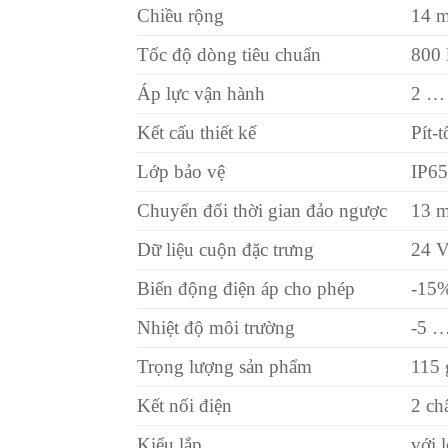
Chiều rộng
14 
Tốc độ dòng tiêu chuẩn
800 
Áp lực vận hành
2 … 
Kết cấu thiết kế
Pít-t
Lớp bảo vệ
IP6
Chuyển đổi thời gian đảo ngược
13 
Dữ liệu cuộn đặc trưng
24 
Biến động điện áp cho phép
-15%
Nhiệt độ môi trường
-5 …
Trọng lượng sản phẩm
115 
Kết nối điện
2 ch
Kiểu lắp
với 