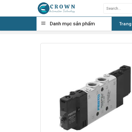
Skip
Search
to
for:
content
Danh mục sản phẩm
Trang