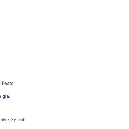
m Festo
 giá.
valve
,
Xy lanh