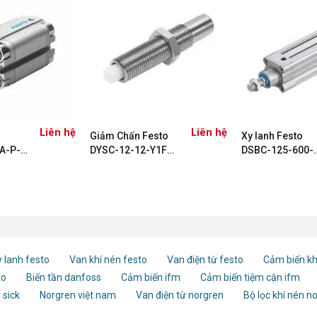
Liên hệ
Liên hệ
Giảm Chấn Festo
Xy lanh Festo
A-P-A
DYSC-12-12-Y1F
DSBC-125-600-
548014
PPVA-N3 17553
 lanh festo
Van khí nén festo
Van điện từ festo
Cảm biến kh
to
Biến tần danfoss
Cảm biến ifm
Cảm biến tiệm cận ifm
 sick
Norgren việt nam
Van điện từ norgren
Bộ lọc khí nén n