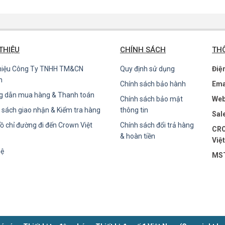
 THIỆU
CHÍNH SÁCH
THÔ
thiệu Công Ty TNHH TM&CN
Quy định sử dụng
Điệ
n
Chính sách bảo hành
Ema
g dẫn mua hàng & Thanh toán
Chính sách bảo mật
Web
 sách giao nhận & Kiểm tra hàng
thông tin
Sal
ồ chỉ đường đi đến Crown Việt
Chính sách đổi trả hàng
CRO
& hoàn tiền
Việ
hệ
MST