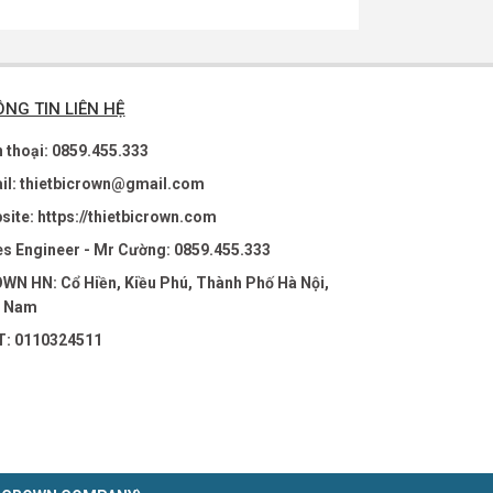
NG TIN LIÊN HỆ
n thoại: 0859.455.333
il: thietbicrown@gmail.com
site: https://thietbicrown.com
es Engineer - Mr Cường: 0859.455.333
WN HN: Cổ Hiền, Kiều Phú, Thành Phố Hà Nội,
t Nam
: 0110324511