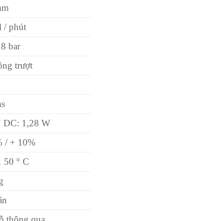
mm
l / phút
8 bar
ông trượt
5
ms
V DC: 1,28 W
 / + 10%
 50 ° C
g
ân
lỗ thông qua