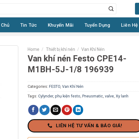
 Chủ
Tin Tức
Khuyến Mãi
Tuyển Dụng
Liên Hệ
Home
/
Thiết bị khí nén
/
Van Khí Nén
Van khí nén Festo CPE14-
M1BH-5J-1/8 196939
Categories:
FESTO
,
Van Khí Nén
Tags:
Cylynder
,
phụ kiện festo
,
Pneusmatic
,
valve
,
Xy lanh
LIÊN HỆ TƯ VẤN & BÁO GIÁ!