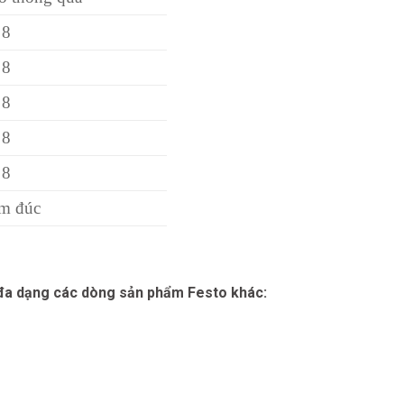
 8
 8
 8
 8
 8
m đúc
 đa dạng các dòng sản phẩm Festo khác: