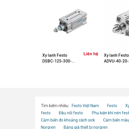
Liên hệ
Liên hệ
ỉnh bộ
Xy lanh Festo
Xy lanh Festo
LFR-3/8-
DSBC-125-300-
ADVU-40-20-
PA
PPVA-N3 1755348
156629
Tìm kiếm nhiều:
Festo Việt Nam
Festo
Xy
festo
Đầu nối festo
Phụ kiện khí nén fes
Cảm biến đo khoảng cách sick
Cảm biến màu
Norgren
Bảng giá thiết bị norgren