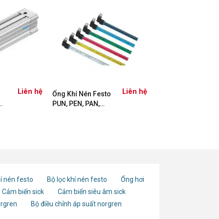
Liên hệ
Liên hệ
Ống Khí Nén Festo
PUN, PEN, PAN,
48
PALN, PTFEN, PFAN
í nén festo
Bộ lọc khí nén festo
Ống hơi
Cảm biến sick
Cảm biến siêu âm sick
orgren
Bộ điều chỉnh áp suất norgren