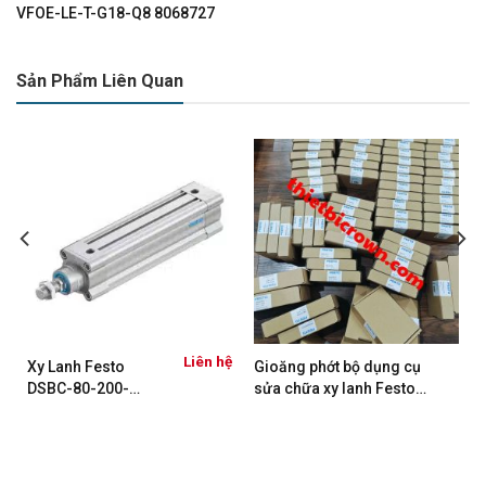
VFOE-LE-T-G18-Q8 8068727
Sản Phẩm Liên Quan
Liên hệ
Xy Lanh Festo
Gioăng phớt bộ dụng cụ
DSBC-80-200-
sửa chữa xy lanh Festo
PPVA-N3 1383340
DNC-32-PPV-A