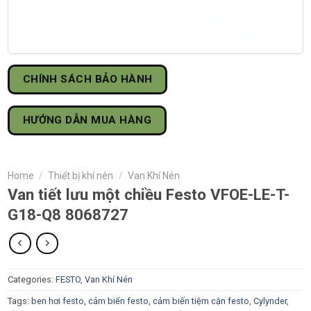
CHÍNH SÁCH BẢO HÀNH
HƯỚNG DẪN MUA HÀNG
Home
/
Thiết bị khí nén
/
Van Khí Nén
Van tiết lưu một chiều Festo VFOE-LE-T-
G18-Q8 8068727
Categories:
FESTO
,
Van Khí Nén
Tags:
ben hơi festo
,
cảm biến festo
,
cảm biến tiệm cận festo
,
Cylynder
,