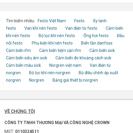
Tìm kiếm nhiều:
Festo Việt Nam
Festo
Xy lanh
festo
Van khí nén festo
Van điện từ festo
Cảm biến
khí nén festo
Bộ lọc khí nén festo
Ống hơi festo
Đầu
nối festo
Phụ kiện khí nén festo
Biến tần danfoss
Cảm biến ifm
Cảm biến tiệm cận ifm
Cảm biến sick
Cảm biến siêu âm sick
Cảm biến đo khoảng cách sick
Cảm biến màu sick
Norgren việt nam
Van điện từ
norgren
Bộ lọc khí nén norgren
Bộ điều chỉnh áp suất
norgren
Norgren
Bảng giá thiết bị norgren
VỀ CHÚNG TÔI
CÔNG TY TNHH THƯƠNG MẠI VÀ CÔNG NGHỆ CROWN
MST:
0110324511