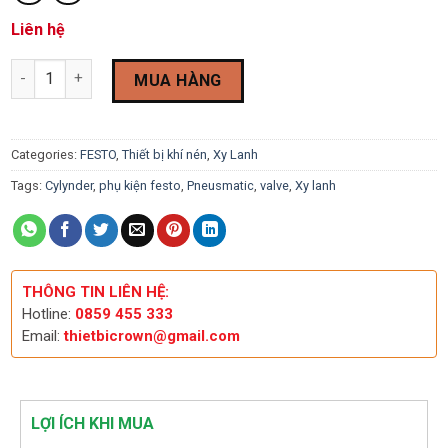
Liên hệ
Xy lanh Trượt Festo DGC-K-25-880-PPV-A-GK - 1312501 quantit
MUA HÀNG
Categories:
FESTO
,
Thiết bị khí nén
,
Xy Lanh
Tags:
Cylynder
,
phụ kiện festo
,
Pneusmatic
,
valve
,
Xy lanh
THÔNG TIN LIÊN HỆ:
Hotline:
0859 455 333
Email:
thietbicrown@gmail.com
LỢI ÍCH KHI MUA