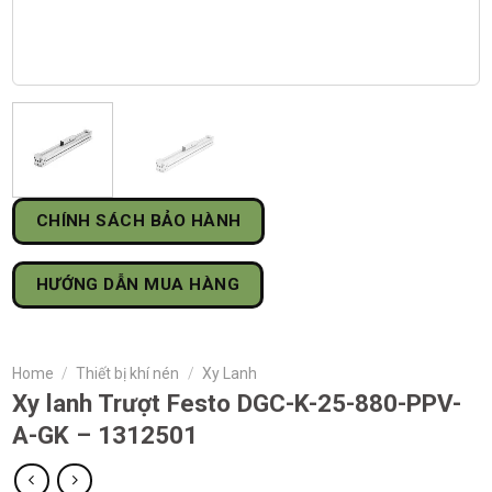
CHÍNH SÁCH BẢO HÀNH
HƯỚNG DẪN MUA HÀNG
Home
/
Thiết bị khí nén
/
Xy Lanh
Xy lanh Trượt Festo DGC-K-25-880-PPV-
A-GK – 1312501