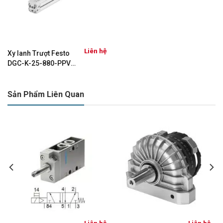
Liên hệ
Xy lanh Trượt Festo
DGC-K-25-880-PPV-
A-GK – 1312501
Sản Phẩm Liên Quan