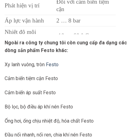
Đối với cảm biến tiệm
Phát hiện vị trí
cận
Áp lực vận hành
2 … 8 bar
Nhiệt độ môi
-10 … 60 ° C
trường
Ngoài ra công ty chung tôi còn cung cấp đa dạng các
Chiều dài đệm
dòng sản phẩm Festo khác:
18 mm
Chất liệu vỏ
Nhôm đúc
Xy lanh vuông, tròn
Festo
Cảm biến tiệm cận Festo
Cảm biến áp suất Festo
Bộ lọc, bộ điều áp khí nén Festo
Ống hơi, ống chịu nhiệt độ, hóa chất Festo
Đầu nối nhanh, nối ren, chia khí nén Festo