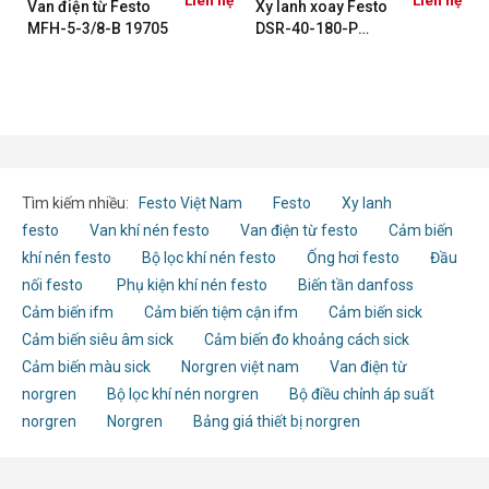
ệ
Liên hệ
Liên hệ
Van điện từ Festo
Xy lanh xoay Festo
MFH-5-3/8-B 19705
DSR-40-180-P
13467
Tìm kiếm nhiều:
Festo Việt Nam
Festo
Xy lanh
festo
Van khí nén festo
Van điện từ festo
Cảm biến
khí nén festo
Bộ lọc khí nén festo
Ống hơi festo
Đầu
nối festo
Phụ kiện khí nén festo
Biến tần danfoss
Cảm biến ifm
Cảm biến tiệm cận ifm
Cảm biến sick
Cảm biến siêu âm sick
Cảm biến đo khoảng cách sick
Cảm biến màu sick
Norgren việt nam
Van điện từ
norgren
Bộ lọc khí nén norgren
Bộ điều chỉnh áp suất
norgren
Norgren
Bảng giá thiết bị norgren