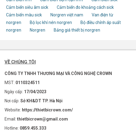
Cảm biến siêu âm sick
Cảm biến đo khoảng cách sick
Cảm biến màu sick
Norgren việt nam
Van điện từ
norgren
Bộ lọc khí nén norgren
Bộ điều chỉnh áp suất
norgren
Norgren
Bảng giá thiết bị norgren
VỀ CHÚNG TÔI
CÔNG TY TNHH THƯƠNG MẠI VÀ CÔNG NGHỆ CROWN
MST:
0110324511
Ngày cấp:
17/04/2023
Nơi cấp:
Sở KH&DT TP. Hà Nội
Website:
https://thietbicrown.com/
Email:
thietbicrown@gmail.com
Hotline:
0859.455.333