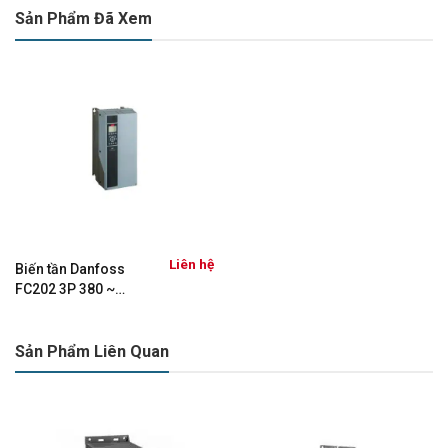
Sản Phẩm Đã Xem
NGỮ PHẦN
MỀM
KÍCH
THƯỚC
B3
KHUNG
TYPECODE
FC-202P18KT4E20H2XGX
TYPECODE
XXXSXXXXAXBXCXXXXDX
PHẦN 2
DANH
Liên hệ
Biến tần Danfoss
MỤC SẢN
KHÔNG XEM
FC202 3P 380 ~
480VAC – 18,5kW
PHẨM
131F6645
SẢN PHẨM
Sản Phẩm Liên Quan
(STD) Ổ đĩa tiêu chuẩn
GỐC
TRỌNG
LƯỢNG
11.068