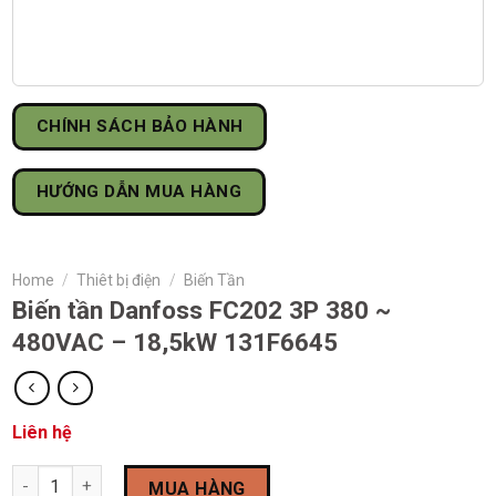
CHÍNH SÁCH BẢO HÀNH
HƯỚNG DẪN MUA HÀNG
Home
/
Thiêt bị điện
/
Biến Tần
Biến tần Danfoss FC202 3P 380 ~
480VAC – 18,5kW 131F6645
Liên hệ
Biến tần Danfoss FC202 3P 380 ~ 480VAC – 18,5kW 131F6645 qu
MUA HÀNG