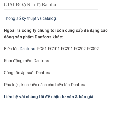
GIAI ĐOẠN
(T) Ba pha
ĐIỆN ÁP
(4) 380 – 480 VAC
Thông số kỹ thuật và catalog.
BAO VÂY
(E20) IP20 / Khung gầm
Ngoài ra công ty chung tôi còn cung cấp đa dạng các
LỌC RFI
(H2) RFI Lớp A2 (C3)
dòng sản phẩm Danfoss khác:
(G) Loc đồ họa. Tiếp Bảng điều
LCP
Biến tần
Danfoss
: FC51 FC101 FC201 FC202 FC302…..
khiển
COATING
Khởi động mềm Danfoss
(X) Không phủ PCB
PCB
Công tắc áp suất Danfoss
PHÁT
HÀNH
(SXXX) Std phát hành mới
Phụ kiện, kinh kiện dành cho biến tần Danfoss
PHẦN
nhất. SW.
MỀM
Liên hệ với chúng tôi để nhận tư vấn & báo giá.
PHẦN
MỀM
NGÔN
(X) Gói ngôn ngữ tiêu chuẩn