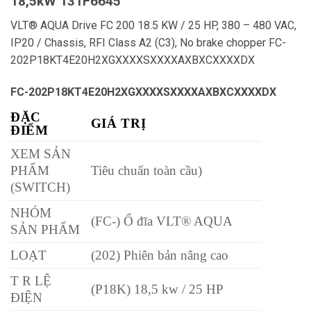
18,5kW 131F6645
VLT® AQUA Drive FC 200 18.5 KW / 25 HP, 380 – 480 VAC,
IP20 / Chassis, RFI Class A2 (C3), No brake chopper FC-
202P18KT4E20H2XGXXXXSXXXXAXBXCXXXXDX
FC-202P18KT4E20H2XGXXXXSXXXXAXBXCXXXXDX
ĐẶC
GIÁ TRỊ
ĐIỂM
XEM SẢN
PHẨM
Tiêu chuẩn toàn cầu)
(SWITCH)
NHÓM
(FC-) Ổ đĩa VLT® AQUA
SẢN PHẨM
LOẠT
(202) Phiên bản nâng cao
T R LỆ
(P18K) 18,5 kw / 25 HP
ĐIỆN