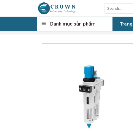
Skip
Search
to
for:
content
Danh mục sản phẩm
Trang