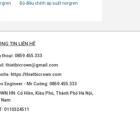
orgren
Bộ điều chỉnh áp suất norgren
NG TIN LIÊN HỆ
n thoại: 0859.455.333
il: thietbicrown@gmail.com
site: https://thietbicrown.com
es Engineer - Mr Cường: 0859.455.333
WN HN: Cổ Hiền, Kiều Phú, Thành Phố Hà Nội,
t Nam
: 0110324511