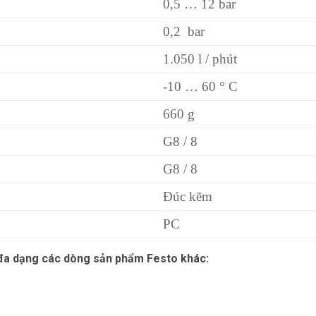
0,5 … 12 bar
0,2 bar
1.050 l / phút
-10 … 60 ° C
660 g
G8 / 8
G8 / 8
Đúc kẽm
PC
 đa dạng các dòng sản phẩm Festo khác: