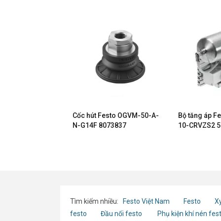
ỉnh áp suất
Cốc hút Festo OGVM-50-A-
Bộ tăng áp F
R18-C00-RNXG
N-G14F 8073837
10-CRVZS2 5
Tìm kiếm nhiều:
Festo Việt Nam
Festo
Xy
festo
Đầu nối festo
Phụ kiện khí nén fes