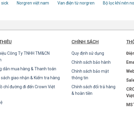
 sick
Norgren việt nam
Van điện từ norgren
Bộ lọc khí nén n
 THIỆU
CHÍNH SÁCH
THÔ
thiệu Công Ty TNHH TM&CN
Quy định sử dụng
Điệ
n
Chính sách bảo hành
Ema
g dẫn mua hàng & Thanh toán
Chính sách bảo mật
Web
 sách giao nhận & Kiểm tra hàng
thông tin
Sal
ồ chỉ đường đi đến Crown Việt
Chính sách đổi trả hàng
CRO
& hoàn tiền
Việ
hệ
MST