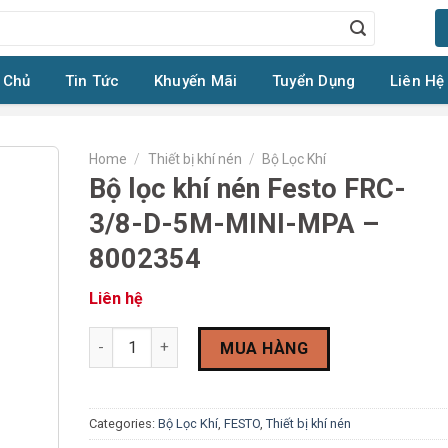
 Chủ
Tin Tức
Khuyến Mãi
Tuyển Dụng
Liên Hệ
Home
/
Thiết bị khí nén
/
Bộ Lọc Khí
Bộ lọc khí nén Festo FRC-
3/8-D-5M-MINI-MPA –
8002354
Liên hệ
Bộ lọc khí nén Festo FRC-3/8-D-5M-MINI-MPA - 8002
MUA HÀNG
Categories:
Bộ Lọc Khí
,
FESTO
,
Thiết bị khí nén