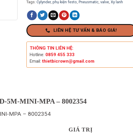
Tags:
Cylynder
,
phụ kiện festo
,
Pneusmatic
,
valve
,
Xy lanh
LIÊN HỆ TƯ VẤN & BÁO GIÁ!
THÔNG TIN LIÊN HỆ:
Hotline:
0859 455 333
Email:
thietbicrown@gmail.com
/8-D-5M-MINI-MPA – 8002354
MINI-MPA – 8002354
GIÁ TRỊ