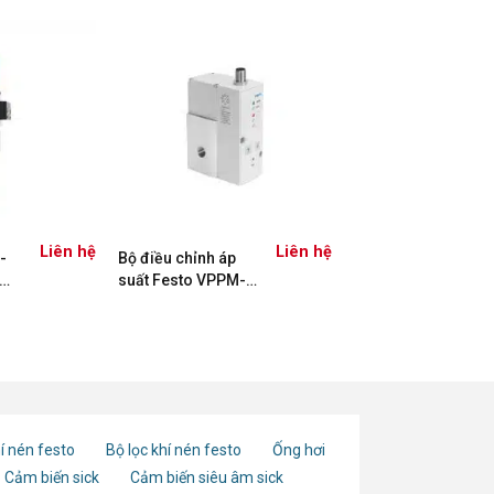
Liên hệ
Liên hệ
-
Bộ điều chỉnh áp
suất Festo VPPM-
8L-L-1-G14-0L10H-
V1N-S1 571291
í nén festo
Bộ lọc khí nén festo
Ống hơi
Cảm biến sick
Cảm biến siêu âm sick