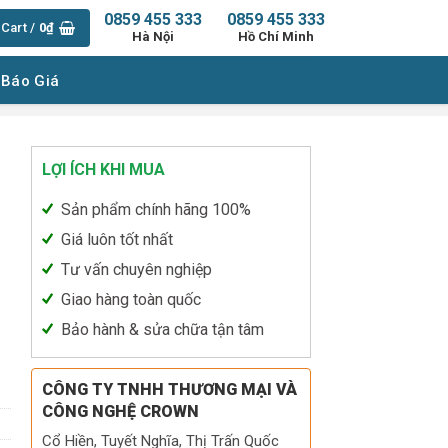
0859 455 333
0859 455 333
Cart /
0
₫
Hà Nội
Hồ Chí Minh
 Báo Giá
LỢI ÍCH KHI MUA
Sản phẩm chính hãng 100%
Giá luôn tốt nhất
Tư vấn chuyên nghiệp
Giao hàng toàn quốc
Bảo hành & sửa chữa tận tâm
354 quantity
CÔNG TY TNHH THƯƠNG MẠI VÀ
CÔNG NGHỆ CROWN
Cổ Hiền, Tuyết Nghĩa, Thị Trấn Quốc