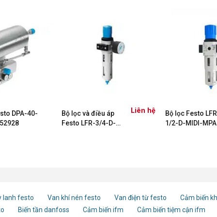
Liên hệ
esto DPA-40-
Bộ lọc và điều áp
Bộ lọc Festo LFR
52928
Festo LFR-3/4-D-
1/2-D-MIDI-MPA
MAXI-MPA
8002260
(8002280)
 lanh festo
Van khí nén festo
Van điện từ festo
Cảm biến kh
to
Biến tần danfoss
Cảm biến ifm
Cảm biến tiệm cận ifm