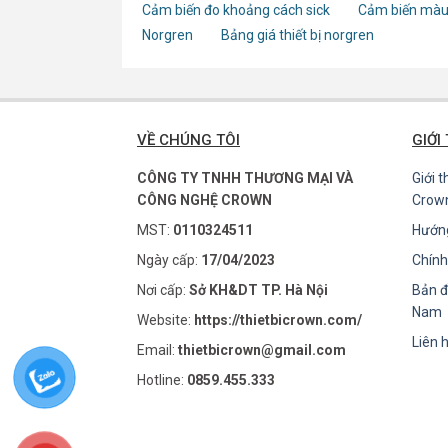
Cảm biến đo khoảng cách sick
Cảm biến màu
Norgren
Bảng giá thiết bị norgren
VỀ CHÚNG TÔI
GIỚI
CÔNG TY TNHH THƯƠNG MẠI VÀ
Giới 
CÔNG NGHỆ CROWN
Crow
MST:
0110324511
Hướn
Ngày cấp:
17/04/2023
Chính
Nơi cấp:
Sở KH&DT TP. Hà Nội
Bản đ
Nam
Website:
https://thietbicrown.com/
Liên 
Email:
thietbicrown@gmail.com
Hotline:
0859.455.333