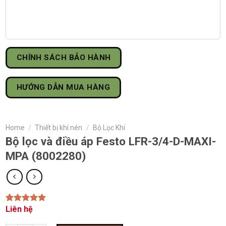
CHÍNH SÁCH BẢO HÀNH
HƯỚNG DẪN MUA HÀNG
Home
/
Thiết bị khí nén
/
Bộ Lọc Khí
Bộ lọc và điều áp Festo LFR-3/4-D-MAXI-
MPA (8002280)
Liên hệ
Rated
1
5.00
out of 5
based on