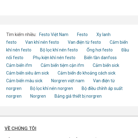
Tìm kiếm nhiều:
Festo Việt Nam
Festo
Xy lanh
festo
Van khí nén festo
Van điện từ festo
Cảm biến
khí nén festo
Bộ lọc khí nén festo
Ống hơi festo
Đầu
nối festo
Phụ kiện khí nén festo
Biến tần danfoss
Cảm biến ifm
Cảm biến tiệm cận ifm
Cảm biến sick
Cảm biến siêu âm sick
Cảm biến đo khoảng cách sick
Cảm biến màu sick
Norgren việt nam
Van điện từ
norgren
Bộ lọc khí nén norgren
Bộ điều chỉnh áp suất
norgren
Norgren
Bảng giá thiết bị norgren
VỀ CHÚNG TÔI