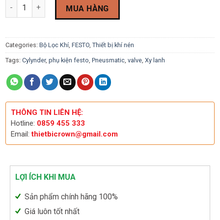
Bộ lọc và điều áp Festo LFR-3/4-D-MAXI-MPA (8002280) quantit
customer
MUA HÀNG
rating
Categories:
Bộ Lọc Khí
,
FESTO
,
Thiết bị khí nén
Tags:
Cylynder
,
phụ kiện festo
,
Pneusmatic
,
valve
,
Xy lanh
THÔNG TIN LIÊN HỆ:
Hotline:
0859 455 333
Email:
thietbicrown@gmail.com
LỢI ÍCH KHI MUA
Sản phẩm chính hãng 100%
Giá luôn tốt nhất