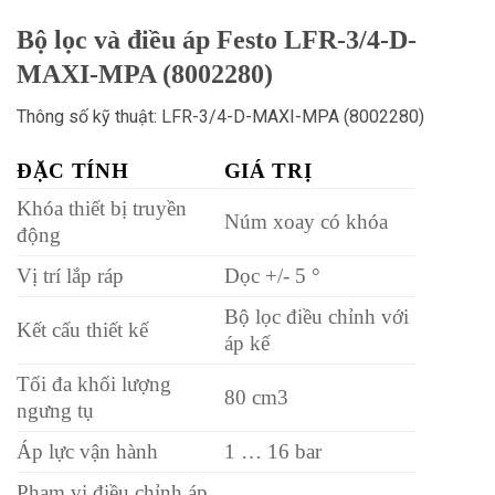
Bộ lọc và điều áp Festo LFR-3/4-D-
MAXI-MPA (8002280)
Thông số kỹ thuật: LFR-3/4-D-MAXI-MPA (8002280)
ĐẶC TÍNH
GIÁ TRỊ
Khóa thiết bị truyền
Núm xoay có khóa
động
Vị trí lắp ráp
Dọc +/- 5 °
Bộ lọc điều chỉnh với
Kết cấu thiết kế
áp kế
Tối đa khối lượng
80 cm3
ngưng tụ
Áp lực vận hành
1 … 16 bar
Phạm vi điều chỉnh áp