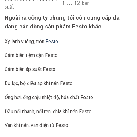
1 … 12 bar
suất
Ngoài ra công ty chung tôi còn cung cấp đa
Tối đa trễ áp suất
0,4 bar
dạng các dòng sản phẩm Festo khác:
Tốc độ dòng tiêu
9.700 l / phút
chuẩn
Xy lanh vuông, tròn
Festo
Nhiệt độ môi trường
-10 … 60 ° C
Cảm biến tiệm cận Festo
Trọng lượng sản
1,370 g
phẩm
Cảm biến áp suất Festo
Kết nối khí nén, cổng
G4 / 4
Bộ lọc, bộ điều áp khí nén Festo
1
Kết nối khí nén, cổng
Ống hơi, ống chịu nhiệt độ, hóa chất Festo
G4 / 4
2
Đầu nối nhanh, nối ren, chia khí nén Festo
Vật liệu
Kẽm đúc
Van khí nén, van điện từ Festo
Vật liệu bát
PC