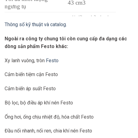
43 cm3
ngưng tụ
với đồng hồ đo áp
Máy đo áp suất
Thông số kỹ thuật và catalog.
suất
Áp lực vận hành
1 … 16 bar
Ngoài ra công ty chung tôi còn cung cấp đa dạng các
dòng sản phẩm Festo khác:
Phạm vi điều chỉnh áp
0,5 … 12 bar
suất
Xy lanh vuông, tròn
Festo
Tối đa trễ áp suất
0,2 bar
Cảm biến tiệm cận Festo
Tốc độ dòng danh định
3.100 l / phút
tiêu chuẩn
Cảm biến áp suất Festo
Nhiệt độ lưu trữ
-10 … 60 °C
Bộ lọc, bộ điều áp khí nén Festo
Nhiệt độ trung bình
-10 … 60 °C
Ống hơi, ống chịu nhiệt độ, hóa chất Festo
Nhiệt độ môi trường
-10 … 60 °C
Trọng lượng sản phẩm
920 g
Đầu nối nhanh, nối ren, chia khí nén Festo