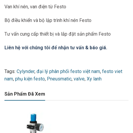
Kết nối khí nén, cổng 1
G8 / 8
Van khí nén, van điện từ Festo
Kết nối khí nén, cổng 2
G8 / 8
Bộ điều khiển và bộ lập trình khí nén Festo
vật liệu
Đúc kẽm
Tư vấn cung cấp thiết bị và lắp đặt sản phẩm Festo
Liên hệ với chúng tôi để nhận tư vấn & báo giá.
Tags:
Cylynder
,
đại lý phân phối festo việt nam
,
festo viet
nam
,
phụ kiện festo
,
Pneusmatic
,
valve
,
Xy lanh
Sản Phẩm Đã Xem