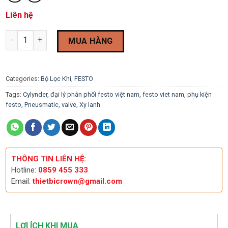
Liên hệ
Bộ điều chỉnh bộ lọc Festo LFR-3/8-D-MIDI-MPA 8002258 quanti
MUA HÀNG
Categories:
Bộ Lọc Khí
,
FESTO
Tags:
Cylynder
,
đại lý phân phối festo việt nam
,
festo viet nam
,
phụ kiện
festo
,
Pneusmatic
,
valve
,
Xy lanh
THÔNG TIN LIÊN HỆ:
Hotline:
0859 455 333
Email:
thietbicrown@gmail.com
LỢI ÍCH KHI MUA