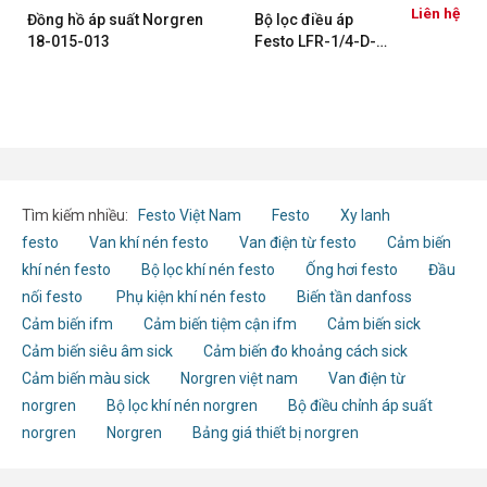
ệ
Liên hệ
Đồng hồ áp suất Norgren
Bộ lọc điều áp
18-015-013
Festo LFR-1/4-D-
MINI-MPA 8002279
Tìm kiếm nhiều:
Festo Việt Nam
Festo
Xy lanh
festo
Van khí nén festo
Van điện từ festo
Cảm biến
khí nén festo
Bộ lọc khí nén festo
Ống hơi festo
Đầu
nối festo
Phụ kiện khí nén festo
Biến tần danfoss
Cảm biến ifm
Cảm biến tiệm cận ifm
Cảm biến sick
Cảm biến siêu âm sick
Cảm biến đo khoảng cách sick
Cảm biến màu sick
Norgren việt nam
Van điện từ
norgren
Bộ lọc khí nén norgren
Bộ điều chỉnh áp suất
norgren
Norgren
Bảng giá thiết bị norgren