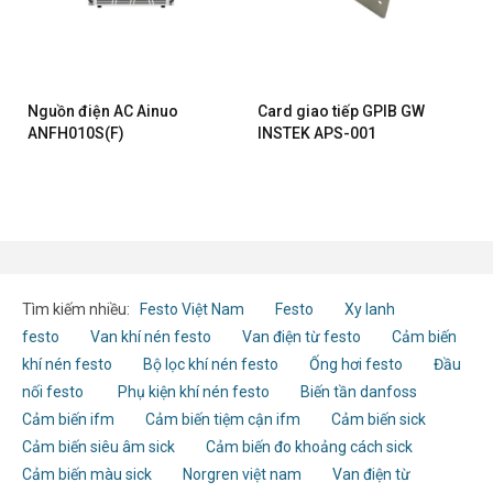
Nguồn điện AC Ainuo
Card giao tiếp GPIB GW
ANFH010S(F)
INSTEK APS-001
Tìm kiếm nhiều:
Festo Việt Nam
Festo
Xy lanh
festo
Van khí nén festo
Van điện từ festo
Cảm biến
khí nén festo
Bộ lọc khí nén festo
Ống hơi festo
Đầu
nối festo
Phụ kiện khí nén festo
Biến tần danfoss
Cảm biến ifm
Cảm biến tiệm cận ifm
Cảm biến sick
Cảm biến siêu âm sick
Cảm biến đo khoảng cách sick
Cảm biến màu sick
Norgren việt nam
Van điện từ