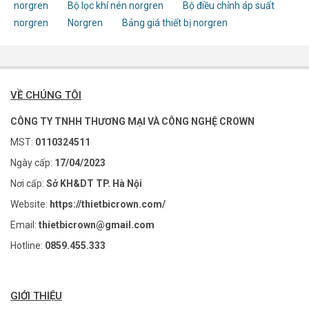
norgren
Bộ lọc khí nén norgren
Bộ điều chỉnh áp suất
norgren
Norgren
Bảng giá thiết bị norgren
VỀ CHÚNG TÔI
CÔNG TY TNHH THƯƠNG MẠI VÀ CÔNG NGHỆ CROWN
MST:
0110324511
Ngày cấp:
17/04/2023
Nơi cấp:
Sở KH&DT TP. Hà Nội
Website:
https://thietbicrown.com/
Email:
thietbicrown@gmail.com
Hotline:
0859.455.333
GIỚI THIỆU