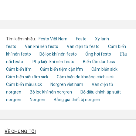
Tìm kiếm nhiều:
Festo Việt Nam
Festo
Xy lanh
festo
Van khí nén festo
Van điện từ festo
Cảm biến
khí nén festo
Bộ lọc khí nén festo
Ống hơi festo
Đầu
nối festo
Phụ kiện khí nén festo
Biến tần danfoss
Cảm biến ifm
Cảm biến tiệm cận ifm
Cảm biến sick
Cảm biến siêu âm sick
Cảm biến đo khoảng cách sick
Cảm biến màu sick
Norgren việt nam
Van điện từ
norgren
Bộ lọc khí nén norgren
Bộ điều chỉnh áp suất
norgren
Norgren
Bảng giá thiết bị norgren
VỀ CHÚNG TÔI