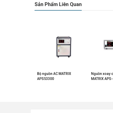
Sản Phẩm Liên Quan
 AC MATRIX
Bộ nguồn AC MATRIX
Nguồn xoay c
APS53300
MATRIX APS