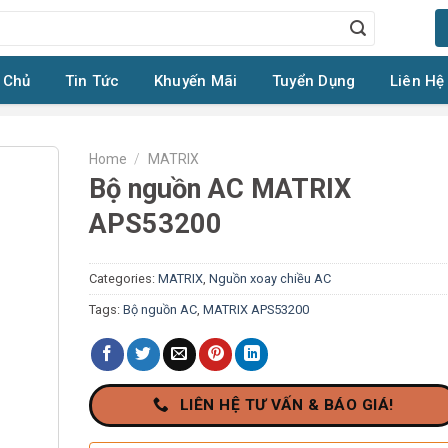
 Chủ
Tin Tức
Khuyến Mãi
Tuyển Dụng
Liên Hệ
Home
/
MATRIX
Bộ nguồn AC MATRIX
APS53200
Categories:
MATRIX
,
Nguồn xoay chiều AC
Tags:
Bộ nguồn AC
,
MATRIX APS53200
LIÊN HỆ TƯ VẤN & BÁO GIÁ!