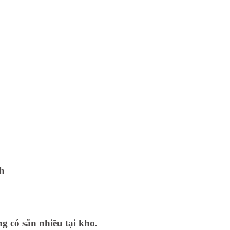
nh
g có sẵn nhiều tại kho.