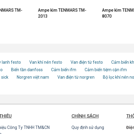
ENMARS TM-
Ampe kìm TENMARS TM-
Ampe kìm TENM
2013
8070
 lanh festo
Van khí nén festo
Van điện từ festo
Cảm biến kh
to
Biến tần danfoss
Cảm biến ifm
Cảm biến tiệm cận ifm
 sick
Norgren việt nam
Van điện từ norgren
Bộ lọc khí nén n
 THIỆU
CHÍNH SÁCH
THÔ
thiệu Công Ty TNHH TM&CN
Quy định sử dụng
Điệ
n