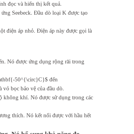
nh đọc và hiển thị kết quả.
 ứng Seebeck. Đầu dò loại K được tạo
một điện áp nhỏ. Điện áp này được gọi là
biến. Nó được ứng dụng rộng rãi trong
athbf{-50^{\circ}C}$ đến
à vỏ bọc bảo vệ của đầu dò.
ộ không khí. Nó được sử dụng trong các
ơng thích. Nó kết nối được với hầu hết
ng. Nó bổ sung khả năng đo