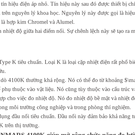
ín hiệu điện áp nhỏ. Tín hiệu này sau đó được thiết bị chí
trên nguyên lý khoa học. Nguyên lý này được gọi là hiệu
ó là hợp kim Chromel và Alumel.
h nhiệt độ giữa hai điểm nối. Sự chênh lệch này sẽ tạo ra 
Type K tiêu chuẩn. Loại K là loại cặp nhiệt điện rất phổ 
ứu.
u dò 4100K thường khá rộng. Nó có thể đo từ khoảng $\m
 phụ thuộc vào vật liệu. Nó cũng tùy thuộc vào cấu trúc v
 cho việc đo nhiệt độ. Nó đo nhiệt độ bề mặt và nhiệt đ
ng môi trường công nghiệp và trong phòng thí nghiệm.
ng đầu nối tiêu chuẩn. Đầu nối này đảm bảo khả năng tư
 K trên thị trường.
TENMARS 4100K giúp mở rộng chức năng đo lườ