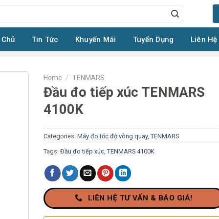
 Chủ
Tin Tức
Khuyến Mãi
Tuyển Dụng
Liên Hệ
Home
/
TENMARS
Đầu đo tiếp xúc TENMARS
4100K
Categories:
Máy đo tốc độ vòng quay
,
TENMARS
Tags:
Đầu đo tiếp xúc
,
TENMARS 4100K
LIÊN HỆ TƯ VẤN & BÁO GIÁ!