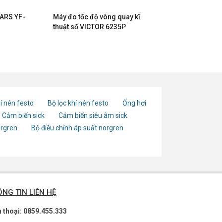
ARS YF-
Máy đo tốc độ vòng quay kĩ
thuật số VICTOR 6235P
í nén festo
Bộ lọc khí nén festo
Ống hơi
Cảm biến sick
Cảm biến siêu âm sick
orgren
Bộ điều chỉnh áp suất norgren
NG TIN LIÊN HỆ
n thoại: 0859.455.333