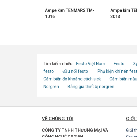
 TENMARS TM-
Ampe kìm TENMARS TM-
Ampe kìm T
1016
3013
Tìm kiếm nhiều:
Festo Việt Nam
Festo
Xy
festo
Đầu nối festo
Phụ kiện khí nén fes
Cảm biến đo khoảng cách sick
Cảm biến màu
Norgren
Bảng giá thiết bị norgren
VỀ CHÚNG TÔI
GIỚI
CÔNG TY TNHH THƯƠNG MẠI VÀ
Giới 
CÔNG NGHỆ CROWN
Crow