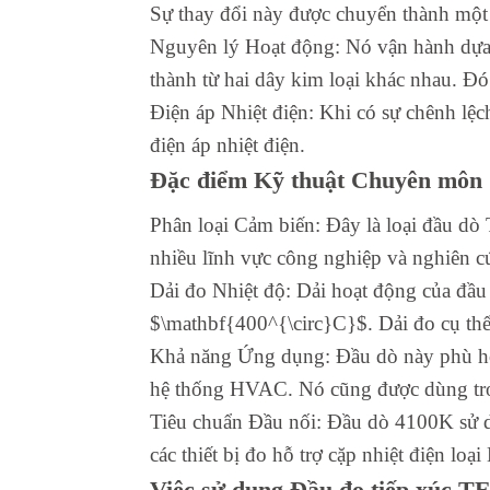
Sự thay đổi này được chuyển thành một t
Nguyên lý Hoạt động: Nó vận hành dựa 
thành từ hai dây kim loại khác nhau. Đ
Điện áp Nhiệt điện: Khi có sự chênh lệc
điện áp nhiệt điện.
Đặc điểm Kỹ thuật Chuyên môn
Phân loại Cảm biến: Đây là loại đầu dò 
nhiều lĩnh vực công nghiệp và nghiên c
Dải đo Nhiệt độ: Dải hoạt động của đầ
$\mathbf{400^{\circ}C}$. Dải đo cụ thể
Khả năng Ứng dụng: Đầu dò này phù hợp
hệ thống HVAC. Nó cũng được dùng tro
Tiêu chuẩn Đầu nối: Đầu dò 4100K sử dụ
các thiết bị đo hỗ trợ cặp nhiệt điện loại
Việc sử dụng Đầu đo tiếp xúc 