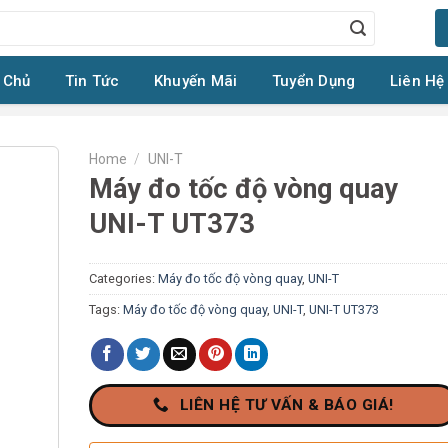
 Chủ
Tin Tức
Khuyến Mãi
Tuyển Dụng
Liên Hệ
Home
/
UNI-T
Máy đo tốc độ vòng quay
UNI-T UT373
Categories:
Máy đo tốc độ vòng quay
,
UNI-T
Tags:
Máy đo tốc độ vòng quay
,
UNI-T
,
UNI-T UT373
LIÊN HỆ TƯ VẤN & BÁO GIÁ!