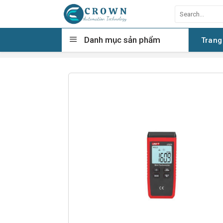
Skip
Search
to
for:
content
Danh mục sản phẩm
Trang