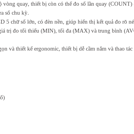
 vòng quay, thiết bị còn có thể đo số lần quay (COUNT) c
a số chu kỳ.
 5 chữ số lớn, có đèn nền, giúp hiển thị kết quả đo rõ né
 giá trị đo tối thiểu (MIN), tối đa (MAX) và trung bình 
ọn và thiết kế ergonomic, thiết bị dễ cầm nắm và thao tác
ố)