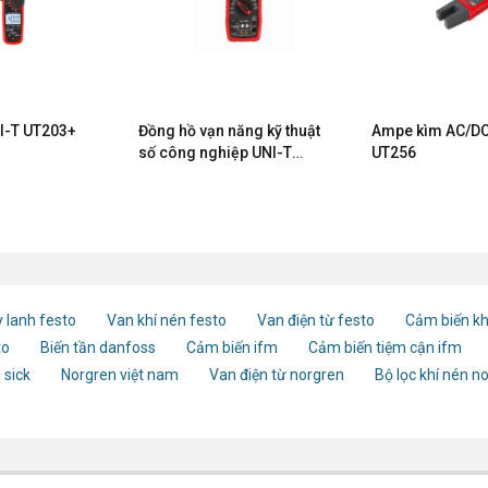
I-T UT203+
Đồng hồ vạn năng kỹ thuật
Ampe kìm AC/DC
số công nghiệp UNI-T
UT256
UT197
 lanh festo
Van khí nén festo
Van điện từ festo
Cảm biến kh
to
Biến tần danfoss
Cảm biến ifm
Cảm biến tiệm cận ifm
 sick
Norgren việt nam
Van điện từ norgren
Bộ lọc khí nén n