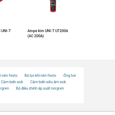
 UNI-T
Ampe kìm UNI-T UT200A
(AC 200A)
í nén festo
Bộ lọc khí nén festo
Ống hơi
Cảm biến sick
Cảm biến siêu âm sick
orgren
Bộ điều chỉnh áp suất norgren