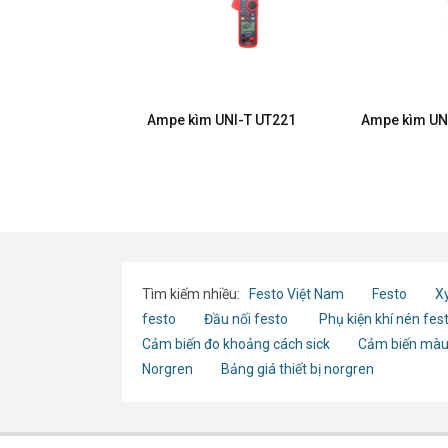
 UNI-T UT210D
Ampe kìm UNI-T UT221
Ampe kìm UN
Tìm kiếm nhiều:
Festo Việt Nam
Festo
Xy
festo
Đầu nối festo
Phụ kiện khí nén fes
Cảm biến đo khoảng cách sick
Cảm biến màu
Norgren
Bảng giá thiết bị norgren