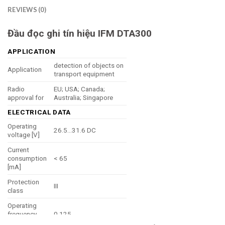
REVIEWS (0)
Đầu đọc ghi tín hiệu IFM DTA300
APPLICATION
detection of objects on
Application
transport equipment
Radio
EU; USA; Canada;
approval for
Australia; Singapore
ELECTRICAL DATA
Operating
26.5…31.6 DC
voltage [V]
Current
consumption
< 65
[mA]
Protection
III
class
Operating
frequency
0,125
[MHz]