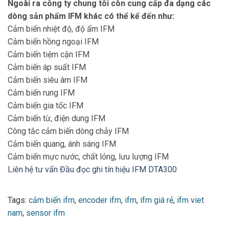
Ngoài ra công ty chung tôi còn cung cấp đa dạng các
OUTPUTS
dòng sản phẩm IFM khác có thể kể đến như:
Electrical
Cảm biến nhiệt độ, độ ẩm IFM
AS-i
design
Cảm biến hồng ngoại IFM
DETECTION ZONE
Cảm biến tiệm cận IFM
Travel speed
Cảm biến áp suất IFM
< 0.5
[m/s]
Cảm biến siêu âm IFM
Distance
Cảm biến rung IFM
read/read
400
Cảm biến gia tốc IFM
head front
Cảm biến từ, điện dung IFM
Distance
read/read
280
Công tắc cảm biến dòng chảy IFM
head side
Cảm biến quang, ánh sáng IFM
Cảm biến mực nước, chất lỏng, lưu lượng IFM
referred to
:
Liên hệ tư vấn Đầu đọc ghi tín hiệu IFM DTA300
Read/write
DTA300
head
Tags:
cảm biến ifm
,
encoder ifm
,
ifm
,
ifm giá rẻ
,
ifm viet
Read head
DTA301
nam
,
sensor ifm
Note on