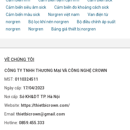
Cảm biến ifm
Cảm biến tiệm cận ifm
Cảm biến sick
Distance to
the ID tag
Cảm biến siêu âm sick
Cảm biến đo khoảng cách sick
[mm]
Cảm biến màu sick
Norgren việt nam
Van điện từ
norgren
Bộ lọc khí nén norgren
Bộ điều chỉnh áp suất
norgren
Norgren
Bảng giá thiết bị norgren
VỀ CHÚNG TÔI
CÔNG TY TNHH THƯƠNG MẠI VÀ CÔNG NGHỆ CROWN
MST:
0110324511
Ngày cấp:
17/04/2023
Nơi cấp:
Sở KH&DT TP. Hà Nội
Website:
https://thietbicrown.com/
Email:
thietbicrown@gmail.com
Hotline:
0859.455.333