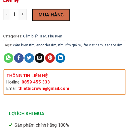
Liên hệ
Đầu đọc ghi tín hiệu IFM DTA300 quantity
MUA HÀNG
Categories:
Cảm biến
,
IFM
,
Phụ Kiện
Tags:
cảm biến ifm
,
encoder ifm
,
ifm
,
ifm giá rẻ
,
ifm viet nam
,
sensor ifm
THÔNG TIN LIÊN HỆ:
Hotline:
0859 455 333
Email:
thietbicrown@gmail.com
LỢI ÍCH KHI MUA
Sản phẩm chính hãng 100%