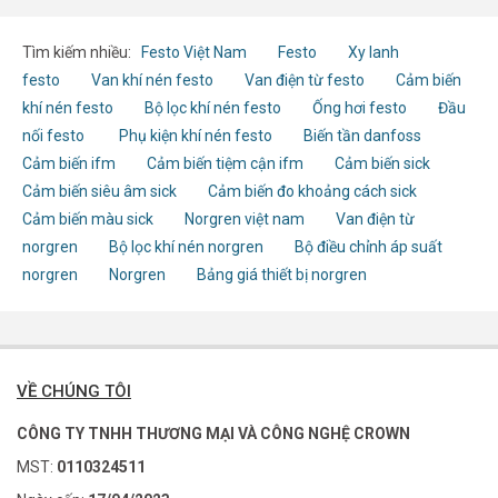
Tìm kiếm nhiều:
Festo Việt Nam
Festo
Xy lanh
festo
Van khí nén festo
Van điện từ festo
Cảm biến
khí nén festo
Bộ lọc khí nén festo
Ống hơi festo
Đầu
nối festo
Phụ kiện khí nén festo
Biến tần danfoss
Cảm biến ifm
Cảm biến tiệm cận ifm
Cảm biến sick
Cảm biến siêu âm sick
Cảm biến đo khoảng cách sick
Cảm biến màu sick
Norgren việt nam
Van điện từ
norgren
Bộ lọc khí nén norgren
Bộ điều chỉnh áp suất
norgren
Norgren
Bảng giá thiết bị norgren
VỀ CHÚNG TÔI
CÔNG TY TNHH THƯƠNG MẠI VÀ CÔNG NGHỆ CROWN
MST:
0110324511