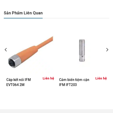
Sản Phẩm Liên Quan
ệ
Liên hệ
Liên hệ
Cáp kết nối IFM
Cảm biến tiệm cận
EVT064 2M
IFM IFT203