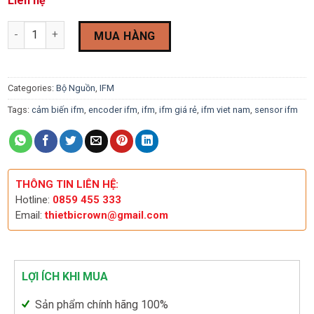
Liên hệ
Bộ nguồn IFM DN1020 quantity
MUA HÀNG
Categories:
Bộ Nguồn
,
IFM
Tags:
cảm biến ifm
,
encoder ifm
,
ifm
,
ifm giá rẻ
,
ifm viet nam
,
sensor ifm
THÔNG TIN LIÊN HỆ:
Hotline:
0859 455 333
Email:
thietbicrown@gmail.com
LỢI ÍCH KHI MUA
Sản phẩm chính hãng 100%