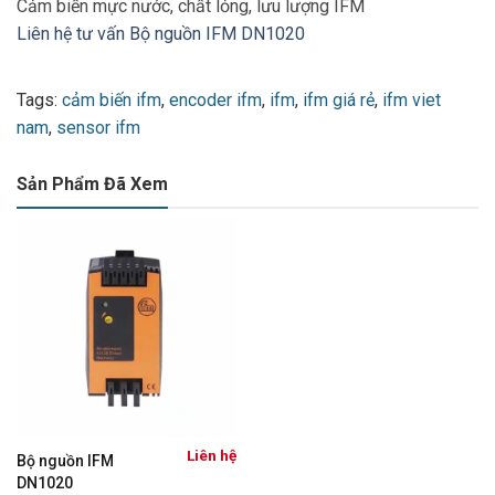
Cảm biến mực nước, chất lỏng, lưu lượng IFM
Liên hệ tư vấn Bộ nguồn IFM DN1020
Tags:
cảm biến ifm
,
encoder ifm
,
ifm
,
ifm giá rẻ
,
ifm viet
nam
,
sensor ifm
Sản Phẩm Đã Xem
Liên hệ
Bộ nguồn IFM
DN1020