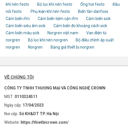
khí nén festo
Bộ lọc khí nén festo
Ống hơi festo
Đầu
nối festo
Phụ kiện khí nén festo
Biến tần danfoss
Cảm biến ifm
Cảm biến tiệm cận ifm
Cảm biến sick
Cảm biến siêu âm sick
Cảm biến đo khoảng cách sick
Cảm biến màu sick
Norgren việt nam
Van điện từ
norgren
Bộ lọc khí nén norgren
Bộ điều chỉnh áp suất
norgren
Norgren
Bảng giá thiết bị norgren
VỀ CHÚNG TÔI
CÔNG TY TNHH THƯƠNG MẠI VÀ CÔNG NGHỆ CROWN
MST:
0110324511
Ngày cấp:
17/04/2023
Nơi cấp:
Sở KH&DT TP. Hà Nội
Website:
https://thietbicrown.com/