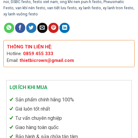
noi
,
DSBC festo
,
festo viet nam
,
ong khi nen pun-h festo
,
Pneusmatic
Festo
,
van khí nén festo
,
van tiết lưu festo
,
xy lanh festo
,
xy lanh tron festo
,
xy lanh vuông festo
THÔNG TIN LIÊN HỆ:
Hotline:
0859 455 333
Email:
thietbicrown@gmail.com
LỢI ÍCH KHI MUA
Sản phẩm chính hãng 100%
Giá luôn tốt nhất
Tư vấn chuyên nghiệp
Giao hàng toàn quốc
Bảo hành & sửa chữa tận tâm