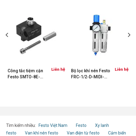
ệ
Liên hệ
Liên hệ
Công tắc tiệm cận
Bộ lọc khí nén Festo
Festo SMTO-8E-
FRC-1/2-D-MIDI-
PS-S-LED-24
MPA 8002264
171178
Tìm kiếm nhiều:
Festo Việt Nam
Festo
Xy lanh
festo
Van khí nén festo
Van điện từ festo
Cảm biến