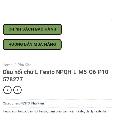
CHÍNH SÁCH BẢO HÀNH
HƯỚNG DẪN MUA HÀNG
Home
/
Phụ Kiện
Đầu nối chữ L Festo NPQH-L-M5-Q6-P10
578277
Categories:
FESTO
,
Phụ Kiện
Tags:
adn festo
,
ben hơi festo
,
cảm biến tiệm cận festo
,
dai ly festo ha