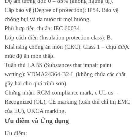
Độ ẩm tương đối: 0 – 85% (không ngưng tụ).
Cấp bảo vệ (Degree of protection): IP54. Bảo vệ
chống bụi và tia nước từ mọi hướng.
Phù hợp tiêu chuẩn: IEC 60034.
Lớp cách điện (Insulation protection class): B.
Khả năng chống ăn mòn (CRC): Class 1 – chịu được
mức độ ăn mòn thấp.
Tuân thủ LABS (Substances that impair paint
wetting): VDMA24364-B2-L (không chứa các chất
gây hại cho quá trình sơn).
Chứng nhận: RCM compliance mark, c UL us –
Recognized (OL), CE marking (tuân thủ chỉ thị EMC
của EU), UKCA marking.
Ưu điểm và Ứng dụng
Ưu điểm: