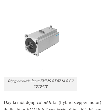
Động cơ bước festo EMMS-ST-57-M-S-G2
1370478
Đây là một động cơ bước lai (hybrid stepper motor)
thuộc dòng EMMS-ST của Festo, được thiết kế cho