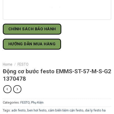
CHÍNH SÁCH BẢO HÀNH
HƯỚNG DẪN MUA HÀNG
Home
/
FESTO
Động cơ bước festo EMMS-ST-57-M-S-G2
1370478
Categories:
FESTO
,
Phụ Kiện
Tags:
adn festo
,
ben hơi festo
,
cảm biến tiệm cận festo
,
dai ly festo ha