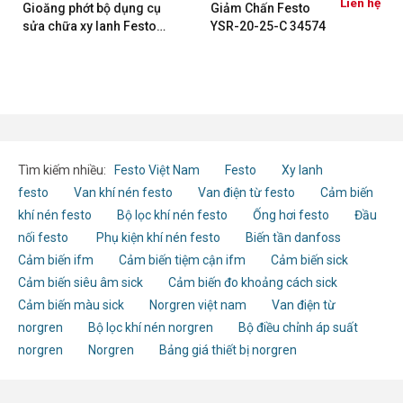
Liên hệ
Gioăng phớt bộ dụng cụ
Giảm Chấn Festo
sửa chữa xy lanh Festo
YSR-20-25-C 34574
DSBC/G-100
Tìm kiếm nhiều:
Festo Việt Nam
Festo
Xy lanh
festo
Van khí nén festo
Van điện từ festo
Cảm biến
khí nén festo
Bộ lọc khí nén festo
Ống hơi festo
Đầu
nối festo
Phụ kiện khí nén festo
Biến tần danfoss
Cảm biến ifm
Cảm biến tiệm cận ifm
Cảm biến sick
Cảm biến siêu âm sick
Cảm biến đo khoảng cách sick
Cảm biến màu sick
Norgren việt nam
Van điện từ
norgren
Bộ lọc khí nén norgren
Bộ điều chỉnh áp suất
norgren
Norgren
Bảng giá thiết bị norgren