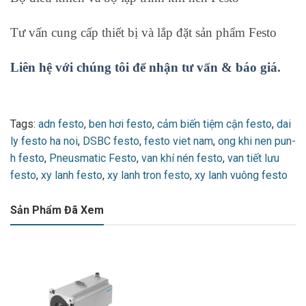
Tư vấn cung cấp thiết bị và lắp đặt sản phẩm Festo
Liên hệ với chúng tôi để nhận tư vấn & báo giá.
Tags:
adn festo
,
ben hơi festo
,
cảm biến tiệm cận festo
,
dai
ly festo ha noi
,
DSBC festo
,
festo viet nam
,
ong khi nen pun-
h festo
,
Pneusmatic Festo
,
van khí nén festo
,
van tiết lưu
festo
,
xy lanh festo
,
xy lanh tron festo
,
xy lanh vuông festo
Sản Phẩm Đã Xem