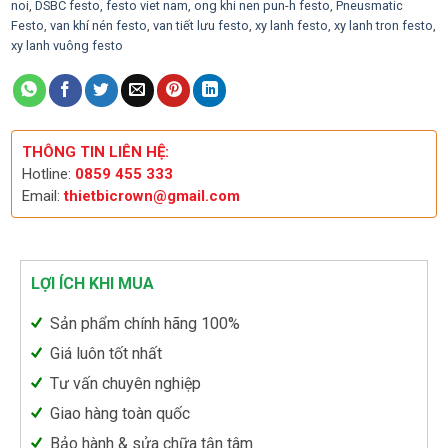
noi
,
DSBC festo
,
festo viet nam
,
ong khi nen pun-h festo
,
Pneusmatic
Festo
,
van khí nén festo
,
van tiết lưu festo
,
xy lanh festo
,
xy lanh tron festo
,
xy lanh vuông festo
THÔNG TIN LIÊN HỆ:
Hotline:
0859 455 333
Email:
thietbicrown@gmail.com
LỢI ÍCH KHI MUA
Sản phẩm chính hãng 100%
Giá luôn tốt nhất
Tư vấn chuyên nghiệp
Giao hàng toàn quốc
Bảo hành & sửa chữa tận tâm