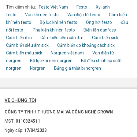
Tìm kiếm nhiều:
Festo Việt Nam
Festo
Xy lanh
festo
Van khí nén festo
Van điện từ festo
Cảm biến
khí nén festo
Bộ lọc khí nén festo
Ống hơi festo
Đầu
nối festo
Phụ kiện khí nén festo
Biến tần danfoss
Cảm biến ifm
Cảm biến tiệm cận ifm
Cảm biến sick
Cảm biến siêu âm sick
Cảm biến đo khoảng cách sick
Cảm biến màu sick
Norgren việt nam
Van điện từ
norgren
Bộ lọc khí nén norgren
Bộ điều chỉnh áp suất
norgren
Norgren
Bảng giá thiết bị norgren
VỀ CHÚNG TÔI
CÔNG TY TNHH THƯƠNG MẠI VÀ CÔNG NGHỆ CROWN
MST:
0110324511
Ngày cấp:
17/04/2023