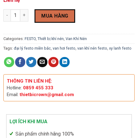
Liên hệ
Van Gạt Tay Festo SV-3-M5 6817 quantity
MUA HÀNG
Categories:
FESTO
,
Thiết bị khí nén
,
Van Khí Nén
Tags:
đại lý festo miền bắc
,
van hơi festo
,
van khí nén festo
,
xy lanh festo
THÔNG TIN LIÊN HỆ:
Hotline:
0859 455 333
Email:
thietbicrown@gmail.com
LỢI ÍCH KHI MUA
Sản phẩm chính hãng 100%