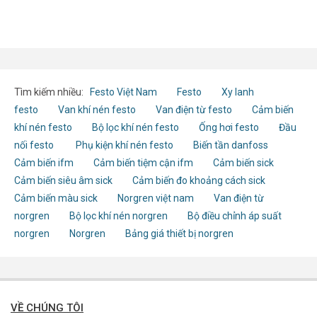
Tìm kiếm nhiều:
Festo Việt Nam
Festo
Xy lanh
festo
Van khí nén festo
Van điện từ festo
Cảm biến
khí nén festo
Bộ lọc khí nén festo
Ống hơi festo
Đầu
nối festo
Phụ kiện khí nén festo
Biến tần danfoss
Cảm biến ifm
Cảm biến tiệm cận ifm
Cảm biến sick
Cảm biến siêu âm sick
Cảm biến đo khoảng cách sick
Cảm biến màu sick
Norgren việt nam
Van điện từ
norgren
Bộ lọc khí nén norgren
Bộ điều chỉnh áp suất
norgren
Norgren
Bảng giá thiết bị norgren
VỀ CHÚNG TÔI