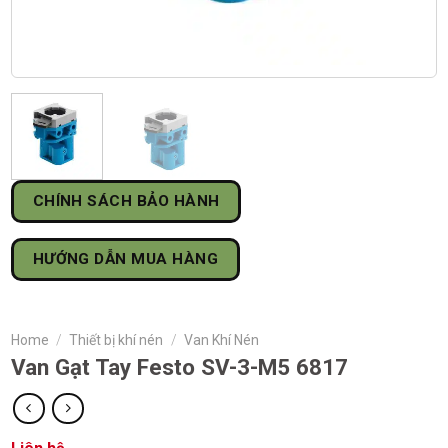
CHÍNH SÁCH BẢO HÀNH
HƯỚNG DẪN MUA HÀNG
Home
/
Thiết bị khí nén
/
Van Khí Nén
Van Gạt Tay Festo SV-3-M5 6817