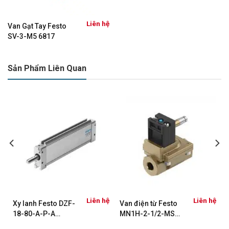
Liên hệ
Van Gạt Tay Festo
SV-3-M5 6817
Sản Phẩm Liên Quan
ệ
Liên hệ
Liên hệ
Xy lanh Festo DZF-
Van điện từ Festo
18-80-A-P-A
MN1H-2-1/2-MS
161241
(161728)