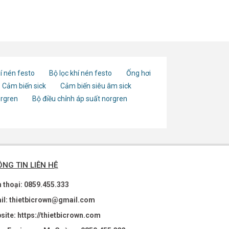
QS-
í nén festo
Bộ lọc khí nén festo
Ống hơi
Cảm biến sick
Cảm biến siêu âm sick
orgren
Bộ điều chỉnh áp suất norgren
NG TIN LIÊN HỆ
n thoại: 0859.455.333
il: thietbicrown@gmail.com
site: https://thietbicrown.com