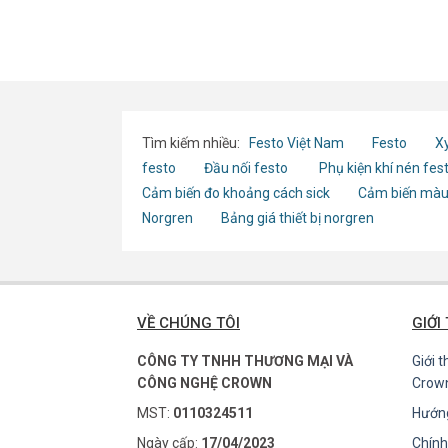
A-R3
Tìm kiếm nhiều:
Festo Việt Nam
Festo
Xy
festo
Đầu nối festo
Phụ kiện khí nén fes
Cảm biến đo khoảng cách sick
Cảm biến màu
Norgren
Bảng giá thiết bị norgren
VỀ CHÚNG TÔI
GIỚI
CÔNG TY TNHH THƯƠNG MẠI VÀ
Giới 
CÔNG NGHỆ CROWN
Crow
MST:
0110324511
Hướn
Ngày cấp:
17/04/2023
Chính