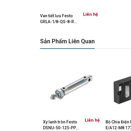
Liên hệ
Van tiết lưu Festo
GRLA-1/8-QS-8-RS-
D – 534337
Sản Phẩm Liên Quan
Liên hệ
Liên hệ
sto T
Xy lanh tròn Festo
Bộ Chia Điện
130614
DSNU-50-125-PPV-
E/A12-M8 17