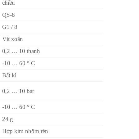
chiều
QS-8
G1 / 8
Vít xoắn
0,2 … 10 thanh
-10 … 60 ° C
Bất kì
0,2 … 10 bar
-10 … 60 ° C
24 g
Hợp kim nhôm rèn