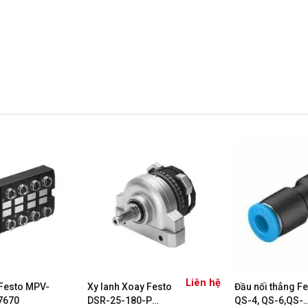
Liên hệ
 Festo MPV-
Xy lanh Xoay Festo
Đầu nối thẳng F
7670
DSR-25-180-P
QS-4, QS-6,QS-