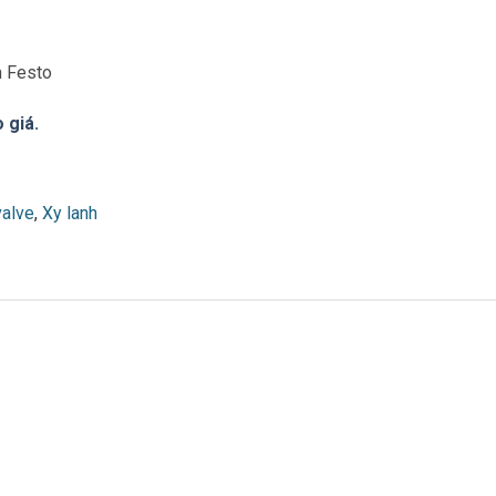
m Festo
 giá.
valve
,
Xy lanh