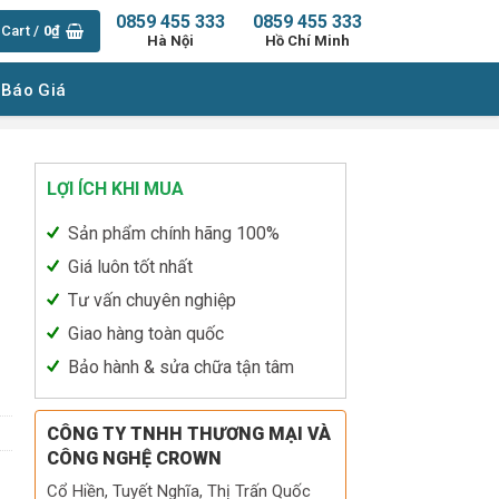
0859 455 333
0859 455 333
Cart /
0
₫
Hà Nội
Hồ Chí Minh
 Báo Giá
LỢI ÍCH KHI MUA
-
Sản phẩm chính hãng 100%
Giá luôn tốt nhất
Tư vấn chuyên nghiệp
Giao hàng toàn quốc
ntity
Bảo hành & sửa chữa tận tâm
CÔNG TY TNHH THƯƠNG MẠI VÀ
CÔNG NGHỆ CROWN
Cổ Hiền, Tuyết Nghĩa, Thị Trấn Quốc