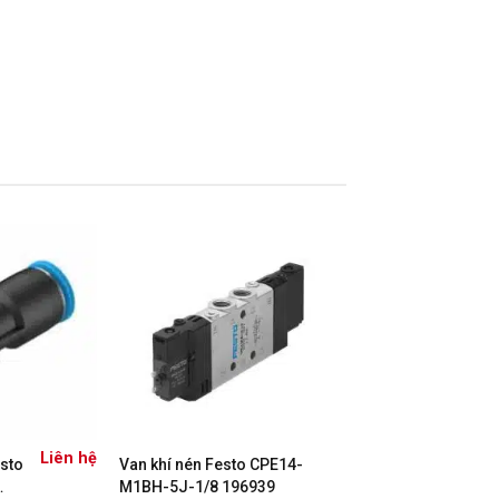
Liên hệ
esto
Van khí nén Festo CPE14-
M1BH-5J-1/8 196939