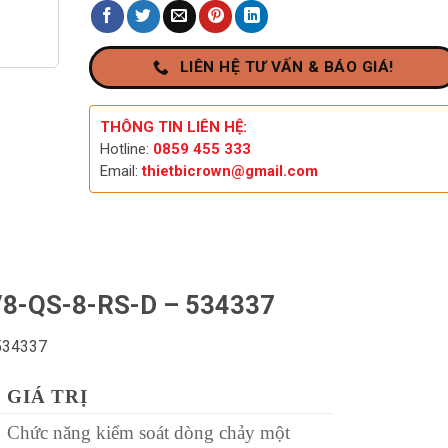
LIÊN HỆ TƯ VẤN & BÁO GIÁ!
THÔNG TIN LIÊN HỆ:
Hotline:
0859 455 333
Email:
thietbicrown@gmail.com
1/8-QS-8-RS-D – 534337
 534337
GIÁ TRỊ
Chức năng kiểm soát dòng chảy một