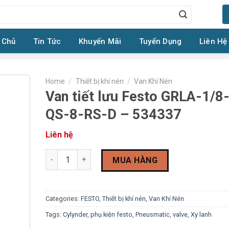
 Chủ
Tin Tức
Khuyến Mãi
Tuyển Dụng
Liên Hệ
Home
/
Thiết bị khí nén
/
Van Khí Nén
Van tiết lưu Festo GRLA-1/8
QS-8-RS-D – 534337
Liên hệ
Van tiết lưu Festo GRLA-1/8-QS-8-RS-D - 534337 qua
MUA HÀNG
Categories:
FESTO
,
Thiết bị khí nén
,
Van Khí Nén
Tags:
Cylynder
,
phụ kiện festo
,
Pneusmatic
,
valve
,
Xy lanh