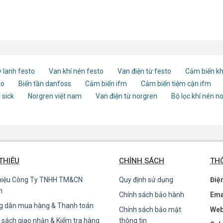
11911
8,QS-10,QS-12,
16
 lanh festo
Van khí nén festo
Van điện từ festo
Cảm biến kh
to
Biến tần danfoss
Cảm biến ifm
Cảm biến tiệm cận ifm
 sick
Norgren việt nam
Van điện từ norgren
Bộ lọc khí nén n
 THIỆU
CHÍNH SÁCH
THÔ
thiệu Công Ty TNHH TM&CN
Quy định sử dụng
Điệ
n
Chính sách bảo hành
Ema
g dẫn mua hàng & Thanh toán
Chính sách bảo mật
Web
 sách giao nhận & Kiểm tra hàng
thông tin