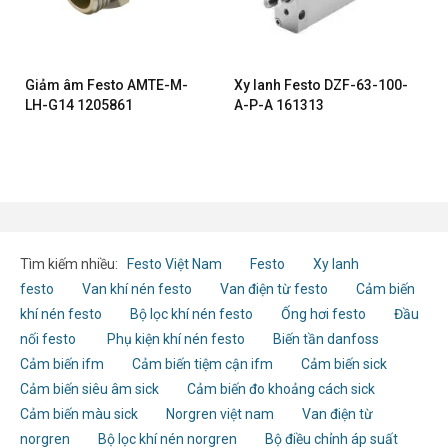
Giảm âm Festo AMTE-M-
Xy lanh Festo DZF-63-100-
LH-G14 1205861
A-P-A 161313
Tìm kiếm nhiều:
Festo Việt Nam
Festo
Xy lanh
festo
Van khí nén festo
Van điện từ festo
Cảm biến
khí nén festo
Bộ lọc khí nén festo
Ống hơi festo
Đầu
nối festo
Phụ kiện khí nén festo
Biến tần danfoss
Cảm biến ifm
Cảm biến tiệm cận ifm
Cảm biến sick
Cảm biến siêu âm sick
Cảm biến đo khoảng cách sick
Cảm biến màu sick
Norgren việt nam
Van điện từ
norgren
Bộ lọc khí nén norgren
Bộ điều chỉnh áp suất