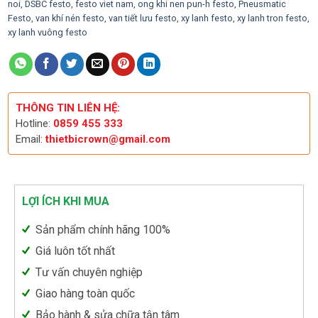
noi
,
DSBC festo
,
festo viet nam
,
ong khi nen pun-h festo
,
Pneusmatic
Festo
,
van khí nén festo
,
van tiết lưu festo
,
xy lanh festo
,
xy lanh tron festo
,
xy lanh vuông festo
THÔNG TIN LIÊN HỆ:
Hotline:
0859 455 333
Email:
thietbicrown@gmail.com
LỢI ÍCH KHI MUA
Sản phẩm chính hãng 100%
Giá luôn tốt nhất
Tư vấn chuyên nghiệp
Giao hàng toàn quốc
Bảo hành & sửa chữa tận tâm