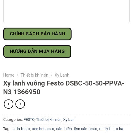
CHÍNH SÁCH BẢO HÀNH
HƯỚNG DẪN MUA HÀNG
Home
/
Thiết bị khí nén
/
Xy Lanh
Xy lanh vuông Festo DSBC-50-50-PPVA-
N3 1366950
Categories:
FESTO
,
Thiết bị khí nén
,
Xy Lanh
Tags:
adn festo
,
ben hơi festo
,
cảm biến tiệm cận festo
,
dai ly festo ha