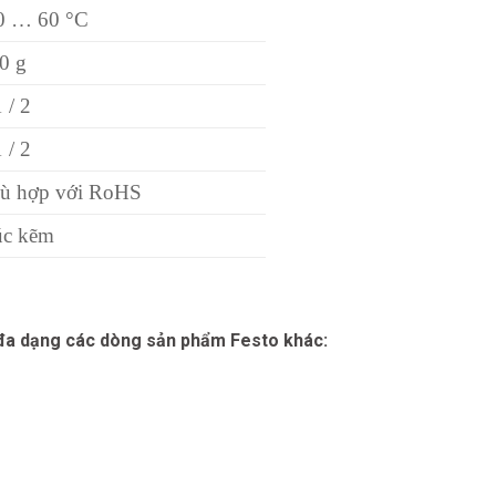
0 … 60 °C
0 g
 / 2
 / 2
ù hợp với RoHS
c kẽm
 đa dạng các dòng sản phẩm Festo khác: