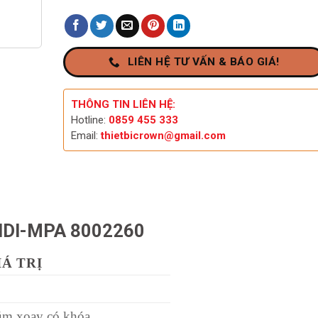
LIÊN HỆ TƯ VẤN & BÁO GIÁ!
THÔNG TIN LIÊN HỆ:
Hotline:
0859 455 333
Email:
thietbicrown@gmail.com
MIDI-MPA 8002260
IÁ TRỊ
m xoay có khóa