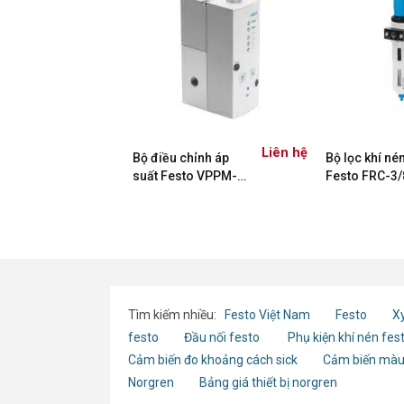
Liên hệ
Liên hệ
u áp
Bộ điều chỉnh áp
Bộ lọc khí né
-1/4-D-
suất Festo VPPM-
Festo FRC-3/
 8002279
6L-L-1-G18-0L6H-
5M-MINI-MPA
A4P (554045)
8002354
Tìm kiếm nhiều:
Festo Việt Nam
Festo
Xy
festo
Đầu nối festo
Phụ kiện khí nén fes
Cảm biến đo khoảng cách sick
Cảm biến màu
Norgren
Bảng giá thiết bị norgren