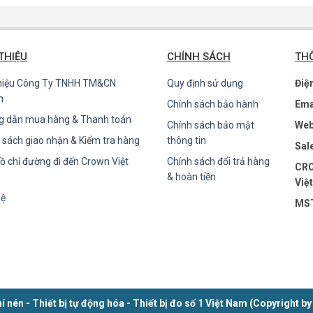
 THIỆU
CHÍNH SÁCH
THÔ
thiệu Công Ty TNHH TM&CN
Quy định sử dụng
Điệ
n
Chính sách bảo hành
Ema
g dẫn mua hàng & Thanh toán
Chính sách bảo mật
Web
 sách giao nhận & Kiểm tra hàng
thông tin
Sal
ồ chỉ đường đi đến Crown Việt
Chính sách đổi trả hàng
CRO
& hoàn tiền
Việ
hệ
MST
í nén - Thiết bị tự động hóa - Thiết bị đo số 1 Việt Nam (Copyrig