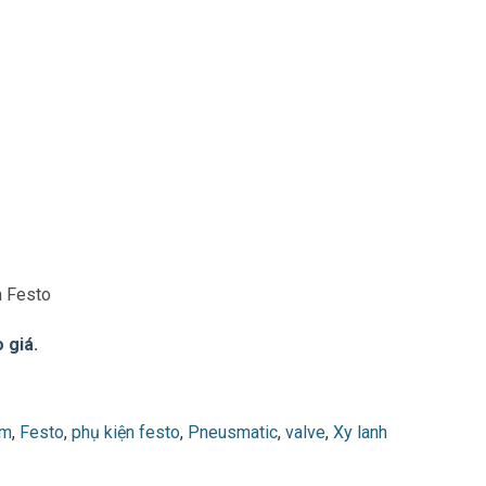
m Festo
 giá.
am
,
Festo
,
phụ kiện festo
,
Pneusmatic
,
valve
,
Xy lanh