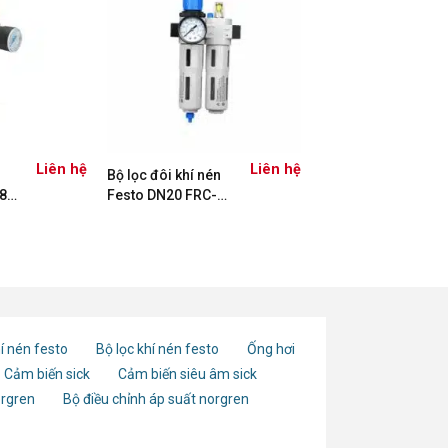
Liên hệ
Liên hệ
Bộ lọc đôi khí nén
8-
Festo DN20 FRC-
3/4-D-MAXI-MPA
8002268
í nén festo
Bộ lọc khí nén festo
Ống hơi
Cảm biến sick
Cảm biến siêu âm sick
orgren
Bộ điều chỉnh áp suất norgren