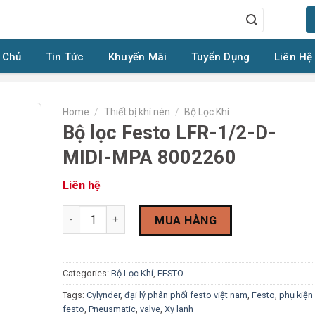
 Chủ
Tin Tức
Khuyến Mãi
Tuyển Dụng
Liên Hệ
Home
/
Thiết bị khí nén
/
Bộ Lọc Khí
Bộ lọc Festo LFR-1/2-D-
MIDI-MPA 8002260
Liên hệ
Bộ lọc Festo LFR-1/2-D-MIDI-MPA 8002260 quantity
MUA HÀNG
Categories:
Bộ Lọc Khí
,
FESTO
Tags:
Cylynder
,
đại lý phân phối festo việt nam
,
Festo
,
phụ kiện
festo
,
Pneusmatic
,
valve
,
Xy lanh