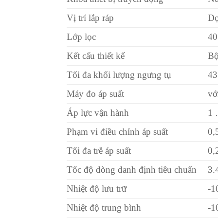
Vị trí lắp ráp
Dọ
Lớp lọc
40
Kết cấu thiết kế
Bộ
Tối đa khối lượng ngưng tụ
43
Máy đo áp suất
vớ
Áp lực vận hành
1 
Phạm vi điều chỉnh áp suất
0,
Tối đa trễ áp suất
0,
Tốc độ dòng danh định tiêu chuẩn
3.
Nhiệt độ lưu trữ
-1
Nhiệt độ trung bình
-1