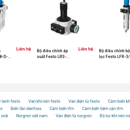
Liên hệ
Liên hệ
n
Bộ điều chỉnh áp
Bộ điều chỉnh bộ
8-D-
suất Festo LRS-
lọc Festo LFR-3/
 –
1/4-D-7-I-MINI
D-MIDI-MPA
194615
8002258
 lanh festo
Van khí nén festo
Van điện từ festo
Cảm biến kh
to
Biến tần danfoss
Cảm biến ifm
Cảm biến tiệm cận ifm
 sick
Norgren việt nam
Van điện từ norgren
Bộ lọc khí nén n