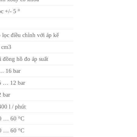
c +/- 5 °
 lọc điều chỉnh với áp kế
 cm3
i đồng hồ đo áp suất
… 16 bar
5 … 12 bar
2 bar
400 l / phút
0 … 60 °C
0 … 60 °C