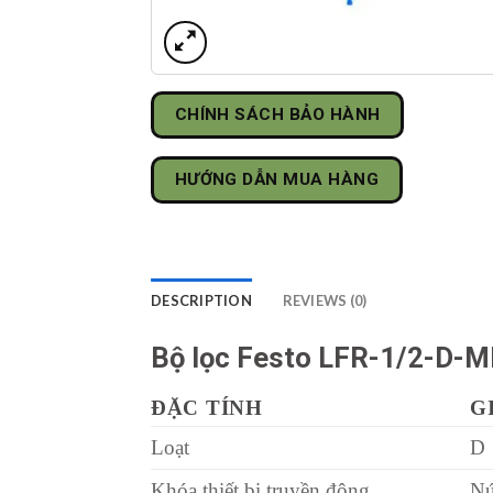
CHÍNH SÁCH BẢO HÀNH
HƯỚNG DẪN MUA HÀNG
DESCRIPTION
REVIEWS (0)
Bộ lọc Festo LFR-1/2-D-
ĐẶC TÍNH
G
Loạt
D
Khóa thiết bị truyền động
Nú