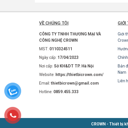
VỀ CHÚNG TÔI
GIỚI
CÔNG TY TNHH THƯƠNG MẠI VÀ
Giới 
CÔNG NGHỆ CROWN
Crow
MST:
0110324511
Hướn
Ngày cấp:
17/04/2023
Chính
Nơi cấp:
Sở KH&DT TP. Hà Nội
Bản đ
Nam
Website:
https://thietbicrown.com/
Liên 
Email:
thietbicrown@gmail.com
Hotline:
0859.455.333
CROWN - Thiết bị kh