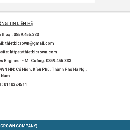
NG TIN LIÊN HỆ
n thoại: 0859.455.333
il: thietbicrown@gmail.com
site: https://thietbicrown.com
es Engineer - Mr Cường: 0859.455.333
WN HN: Cổ Hiền, Kiều Phú, Thành Phố Hà Nội,
t Nam
: 0110324511
ht by CROWN COMPANY)