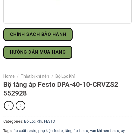
CHÍNH SÁCH BẢO HÀNH
HƯỚNG DẪN MUA HÀNG
Home
/
Thiết bị khí nén
/
Bộ Lọc Khí
Bộ tăng áp Festo DPA-40-10-CRVZS2
552928
Categories:
Bộ Lọc Khí
,
FESTO
Tags:
áp xuất festo
,
phụ kiện festo
,
tăng áp festo
,
van khí nén festo
,
xy