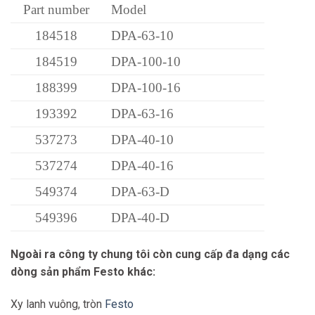
Part number
Model
Kết nối khí nén, cổng
QS-10
1
184518
DPA-63-10
Kết nối khí nén, cổng
184519
DPA-100-10
KD4
2
188399
DPA-100-16
Kết nối khí nén, cổng
Bộ giảm thanh
193392
DPA-63-16
3
537273
DPA-40-10
Vật liệu của bể chứa
Thép hợp kim cao,
không khí
không ăn mòn
537274
DPA-40-16
549374
DPA-63-D
549396
DPA-40-D
549398
DPA-100-D
Ngoài ra công ty chung tôi còn cung cấp đa dạng các
549399
DPA-63-10-A
dòng sản phẩm Festo khác:
549400
DPA-63-16-A
Xy lanh vuông, tròn
Festo