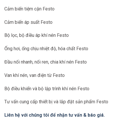
549401
DPA-100-10-A
Cảm biến tiệm cận Festo
549402
DPA-100-16-A
Cảm biến áp suất Festo
552928
DPA-40-10-CRVZS2
552929
DPA-40-16-CRVZS2
Bộ lọc, bộ điều áp khí nén Festo
552930
DPA-40-10-CRVZS5
Ống hơi, ống chịu nhiệt độ, hóa chất Festo
552931
DPA-40-16-CRVZS5
Đầu nối nhanh, nối ren, chia khí nén Festo
552932
DPA-63-10-CRVZS10
Van khí nén, van điện từ Festo
552933
DPA-63-16-CRVZS10
552934
DPA-63-10-CRVZS20
Bộ điều khiển và bộ lập trình khí nén Festo
552935
DPA-63-16-CRVZS20
Tư vấn cung cấp thiết bị và lắp đặt sản phẩm Festo
552936
DPA-100-10-CRVZS20
Liên hệ với chúng tôi để nhận tư vấn & báo giá.
552937
DPA-100-16-CRVZS20