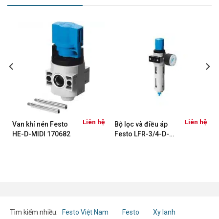
ệ
Liên hệ
Liên hệ
Van khí nén Festo
Bộ lọc và điều áp
HE-D-MIDI 170682
Festo LFR-3/4-D-
MAXI-MPA
(8002280)
Tìm kiếm nhiều:
Festo Việt Nam
Festo
Xy lanh