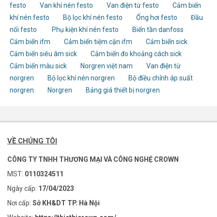
festo
Van khí nén festo
Van điện từ festo
Cảm biến
khí nén festo
Bộ lọc khí nén festo
Ống hơi festo
Đầu
nối festo
Phụ kiện khí nén festo
Biến tần danfoss
Cảm biến ifm
Cảm biến tiệm cận ifm
Cảm biến sick
Cảm biến siêu âm sick
Cảm biến đo khoảng cách sick
Cảm biến màu sick
Norgren việt nam
Van điện từ
norgren
Bộ lọc khí nén norgren
Bộ điều chỉnh áp suất
norgren
Norgren
Bảng giá thiết bị norgren
VỀ CHÚNG TÔI
CÔNG TY TNHH THƯƠNG MẠI VÀ CÔNG NGHỆ CROWN
MST:
0110324511
Ngày cấp:
17/04/2023
Nơi cấp:
Sở KH&DT TP. Hà Nội