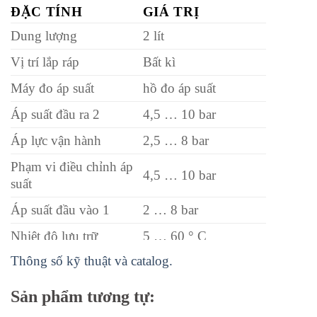
ĐẶC TÍNH
GIÁ TRỊ
Dung lượng
2 lít
Vị trí lắp ráp
Bất kì
Máy đo áp suất
hồ đo áp suất
Áp suất đầu ra 2
4,5 … 10 bar
Áp lực vận hành
2,5 … 8 bar
Phạm vi điều chỉnh áp
4,5 … 10 bar
suất
Áp suất đầu vào 1
2 … 8 bar
Nhiệt độ lưu trữ
5 … 60 ° C
Thông số kỹ thuật và catalog.
Nhiệt độ môi trường
5 … 60 ° C
Trọng lượng sản
Sản phẩm tương tự:
4.400 g
phẩm