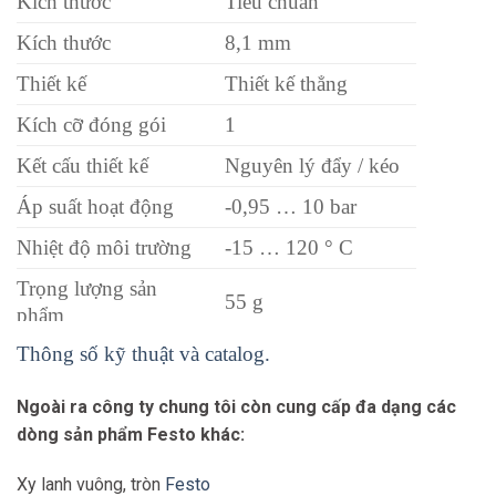
Kích thước
Tiêu chuẩn
Kích thước
8,1 mm
Thiết kế
Thiết kế thẳng
Kích cỡ đóng gói
1
Kết cấu thiết kế
Nguyên lý đẩy / kéo
Áp suất hoạt động
-0,95 … 10 bar
Nhiệt độ môi trường
-15 … 120 ° C
Trọng lượng sản
55 g
phẩm
Thông số kỹ thuật và catalog.
Dây có thể sử dụng
PFAN
Kết nối khí nén, cổng
Đối với ống ngoài
Ngoài ra công ty chung tôi còn cung cấp đa dạng các
2
đường kính 12 mm
dòng sản phẩm Festo khác:
Vật liệu của móng giữ
Thép hợp kim cao,
Xy lanh vuông, tròn
Festo
ống
không ăn mòn