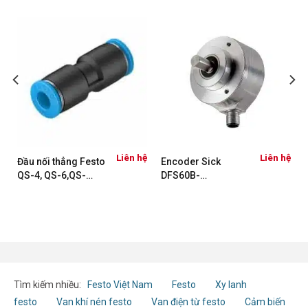
ệ
Liên hệ
Liên hệ
Đầu nối thẳng Festo
Encoder Sick
QS-4, QS-6,QS-
DFS60B-
8,QS-10,QS-12,QS-
S4CC01024
16
1038921
Tìm kiếm nhiều:
Festo Việt Nam
Festo
Xy lanh
festo
Van khí nén festo
Van điện từ festo
Cảm biến