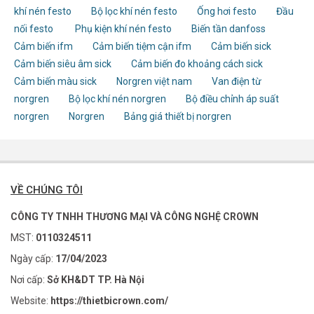
khí nén festo
Bộ lọc khí nén festo
Ống hơi festo
Đầu
nối festo
Phụ kiện khí nén festo
Biến tần danfoss
Cảm biến ifm
Cảm biến tiệm cận ifm
Cảm biến sick
Cảm biến siêu âm sick
Cảm biến đo khoảng cách sick
Cảm biến màu sick
Norgren việt nam
Van điện từ
norgren
Bộ lọc khí nén norgren
Bộ điều chỉnh áp suất
norgren
Norgren
Bảng giá thiết bị norgren
VỀ CHÚNG TÔI
CÔNG TY TNHH THƯƠNG MẠI VÀ CÔNG NGHỆ CROWN
MST:
0110324511
Ngày cấp:
17/04/2023
Nơi cấp:
Sở KH&DT TP. Hà Nội
Website:
https://thietbicrown.com/