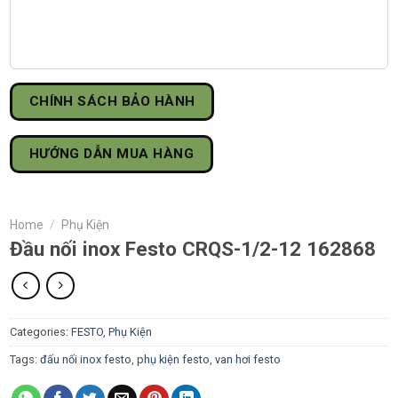
CHÍNH SÁCH BẢO HÀNH
HƯỚNG DẪN MUA HÀNG
Home
/
Phụ Kiện
Đầu nối inox Festo CRQS-1/2-12 162868
Categories:
FESTO
,
Phụ Kiện
Tags:
đấu nối inox festo
,
phụ kiện festo
,
van hơi festo