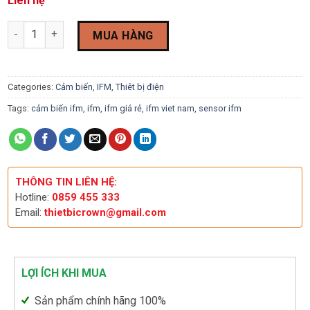
Liên hệ
Cảm biến mức IFM LMC400 quantity
MUA HÀNG
Categories:
Cảm biến
,
IFM
,
Thiêt bị điện
Tags:
cảm biến ifm
,
ifm
,
ifm giá rẻ
,
ifm viet nam
,
sensor ifm
THÔNG TIN LIÊN HỆ:
Hotline:
0859 455 333
Email:
thietbicrown@gmail.com
LỢI ÍCH KHI MUA
Sản phẩm chính hãng 100%