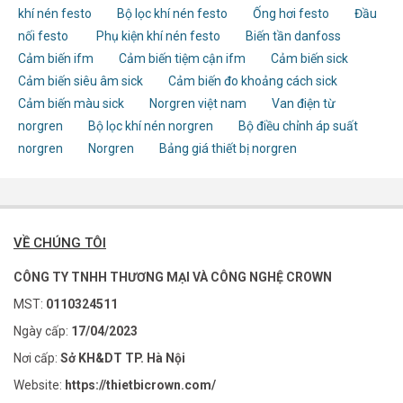
khí nén festo
Bộ lọc khí nén festo
Ống hơi festo
Đầu
nối festo
Phụ kiện khí nén festo
Biến tần danfoss
Cảm biến ifm
Cảm biến tiệm cận ifm
Cảm biến sick
Cảm biến siêu âm sick
Cảm biến đo khoảng cách sick
Cảm biến màu sick
Norgren việt nam
Van điện từ
norgren
Bộ lọc khí nén norgren
Bộ điều chỉnh áp suất
norgren
Norgren
Bảng giá thiết bị norgren
VỀ CHÚNG TÔI
CÔNG TY TNHH THƯƠNG MẠI VÀ CÔNG NGHỆ CROWN
MST:
0110324511
Ngày cấp:
17/04/2023
Nơi cấp:
Sở KH&DT TP. Hà Nội
Website:
https://thietbicrown.com/