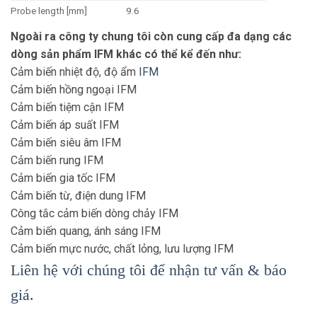
Probe length [mm]
9.6
Tank pressure [bar]
-1…40
Ngoài ra công ty chung tôi còn cung cấp đa dạng các
MAWP (for applications
dòng sản phẩm IFM khác có thể kể đến như:
40
according to CRN) [bar]
Cảm biến nhiệt độ, độ ẩm
IFM
Cảm biến hồng ngoại IFM
Cảm biến tiệm cận IFM
Cảm biến áp suất IFM
Cảm biến siêu âm IFM
Cảm biến rung IFM
Cảm biến gia tốc IFM
Cảm biến từ, điện dung IFM
Công tắc cảm biến dòng chảy IFM
Cảm biến quang, ánh sáng IFM
Cảm biến mực nước, chất lỏng, lưu lượng IFM
Liên hệ với chúng tôi để nhận tư vấn & báo
giá.