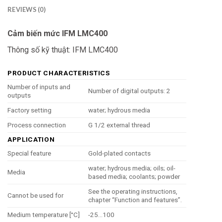
REVIEWS (0)
Cảm biến mức IFM LMC400
Thông số kỹ thuật: IFM LMC400
PRODUCT CHARACTERISTICS
Number of inputs and
Number of digital outputs: 2
outputs
Factory setting
water; hydrous media
Process connection
G 1/2 external thread
APPLICATION
Special feature
Gold-plated contacts
water; hydrous media; oils; oil-
Media
based media; coolants; powder
See the operating instructions,
Cannot be used for
chapter “Function and features”.
Medium temperature [°C]
-25…100