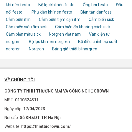
khí nén festo
Bộ lọc khí nén festo
Ống hơi festo
Đầu
nối festo
Phụ kiện khí nén festo
Biến tần danfoss
Cảm biến ifm
Cảm biến tiệm cận ifm
Cảm biến sick
Cảm biến siêu âm sick
Cảm biến đo khoảng cách sick
Cảm biến màu sick
Norgren việt nam
Van điện từ
norgren
Bộ lọc khí nén norgren
Bộ điều chỉnh áp suất
norgren
Norgren
Bảng giá thiết bị norgren
VỀ CHÚNG TÔI
CÔNG TY TNHH THƯƠNG MẠI VÀ CÔNG NGHỆ CROWN
MST:
0110324511
Ngày cấp:
17/04/2023
Nơi cấp:
Sở KH&DT TP. Hà Nội
Website:
https://thietbicrown.com/