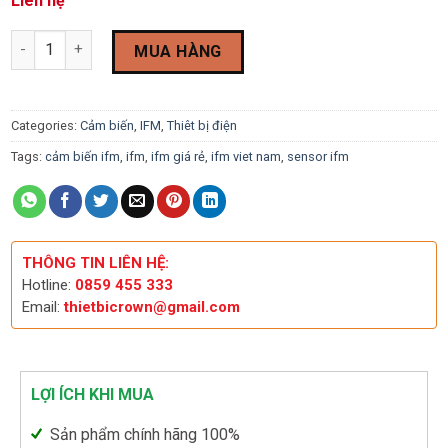
Liên hệ
Cảm biến tiệm cận IFM IFT203 quantity
MUA HÀNG
Categories:
Cảm biến
,
IFM
,
Thiêt bị điện
Tags:
cảm biến ifm
,
ifm
,
ifm giá rẻ
,
ifm viet nam
,
sensor ifm
THÔNG TIN LIÊN HỆ:
Hotline:
0859 455 333
Email:
thietbicrown@gmail.com
LỢI ÍCH KHI MUA
Sản phẩm chính hãng 100%