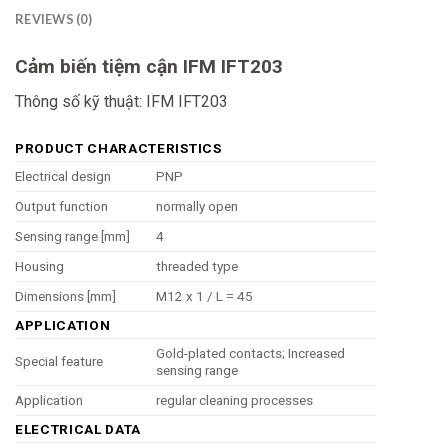
REVIEWS (0)
Cảm biến tiệm cận IFM IFT203
Thông số kỹ thuật: IFM IFT203
PRODUCT CHARACTERISTICS
Electrical design
PNP
Output function
normally open
Sensing range [mm]
4
Housing
threaded type
Dimensions [mm]
M12 x 1 / L = 45
APPLICATION
Gold-plated contacts; Increased
Special feature
sensing range
Application
regular cleaning processes
ELECTRICAL DATA