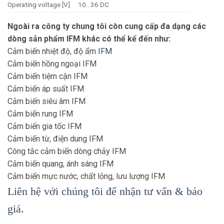
Operating voltage [V]
10…36 DC
Current consumption
10; (24 V)
Ngoài ra công ty chung tôi còn cung cấp đa dạng các
[mA]
dòng sản phẩm IFM khác có thể kể đến như:
Protection class
II
Cảm biến nhiệt độ, độ ẩm
IFM
Reverse polarity
yes
Cảm biến hồng ngoại IFM
protection
Cảm biến tiệm cận IFM
Cảm biến áp suất IFM
Cảm biến siêu âm IFM
Cảm biến rung IFM
Cảm biến gia tốc IFM
Cảm biến từ, điện dung IFM
Công tắc cảm biến dòng chảy IFM
Cảm biến quang, ánh sáng IFM
Cảm biến mực nước, chất lỏng, lưu lượng IFM
Liên hệ với chúng tôi để nhận tư vấn & báo
giá.